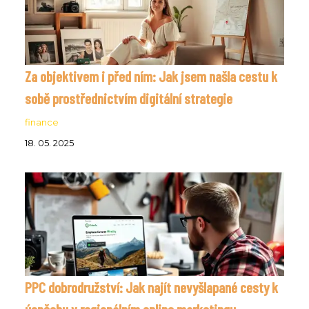
Za objektivem i před ním: Jak jsem našla cestu k
sobě prostřednictvím digitální strategie
finance
18. 05. 2025
PPC dobrodružství: Jak najít nevyšlapané cesty k
úspěchu v regionálním online marketingu