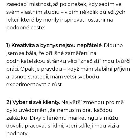
zasedací místnost, až po dnešek, kdy sedím ve
svém vlastním studiu – vidím několik důležitých
lekcí, které by mohly inspirovat i ostatní na
podobné cestě:
1) Kreativita a byznys nejsou nepřátelé.
Dlouho
jsem se bála, že přílišné zaměření na
podnikatelskou stránku věci "znečistí" mou tvůrčí
práci. Opak je pravdou – když mám stabilní příjem
a jasnou strategii, mám větší svobodu
experimentovat a růst.
2) Vyber si své klienty.
Největší změnou pro mě
bylo uvědomění, že nemusím brát každou
zakázku. Díky cílenému marketingu si můžu
dovolit pracovat s lidmi, kteří sdílejí mou vizi a
hodnoty.