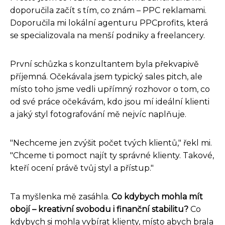
doporučila začít s tím, co znám – PPC reklamami.
Doporučila mi lokální agenturu PPCprofits, která
se specializovala na menší podniky a freelancery.
První schůzka s konzultantem byla překvapivě
příjemná. Očekávala jsem typický sales pitch, ale
místo toho jsme vedli upřímný rozhovor o tom, co
od své práce očekávám, kdo jsou mí ideální klienti
a jaký styl fotografování mě nejvíc naplňuje.
"Nechceme jen zvýšit počet tvých klientů," řekl mi.
"Chceme ti pomoct najít ty správné klienty. Takové,
kteří ocení právě tvůj styl a přístup."
Ta myšlenka mě zasáhla.
Co kdybych mohla mít
obojí – kreativní svobodu i finanční stabilitu?
Co
kdybych si mohla vybírat klienty, místo abych brala