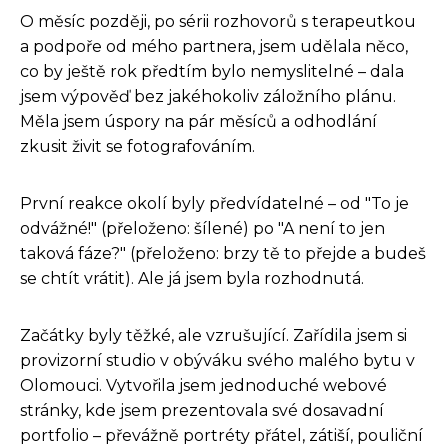
O měsíc později, po sérii rozhovorů s terapeutkou
a podpoře od mého partnera, jsem udělala něco,
co by ještě rok předtím bylo nemyslitelné – dala
jsem výpověď bez jakéhokoliv záložního plánu.
Měla jsem úspory na pár měsíců a odhodlání
zkusit živit se fotografováním.
První reakce okolí byly předvídatelné – od "To je
odvážné!" (přeloženo: šílené) po "A není to jen
taková fáze?" (přeloženo: brzy tě to přejde a budeš
se chtít vrátit). Ale já jsem byla rozhodnutá.
Začátky byly těžké, ale vzrušující. Zařídila jsem si
provizorní studio v obýváku svého malého bytu v
Olomouci. Vytvořila jsem jednoduché webové
stránky, kde jsem prezentovala své dosavadní
portfolio – převážně portréty přátel, zátiší, pouliční