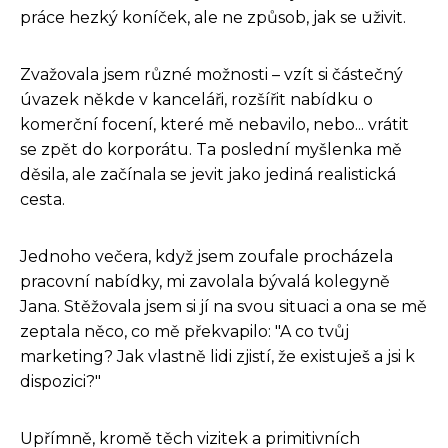
práce hezký koníček, ale ne způsob, jak se uživit.
Zvažovala jsem různé možnosti – vzít si částečný
úvazek někde v kanceláři, rozšířit nabídku o
komerční focení, které mě nebavilo, nebo... vrátit
se zpět do korporátu. Ta poslední myšlenka mě
děsila, ale začínala se jevit jako jediná realistická
cesta.
Jednoho večera, když jsem zoufale procházela
pracovní nabídky, mi zavolala bývalá kolegyně
Jana. Stěžovala jsem si jí na svou situaci a ona se mě
zeptala něco, co mě překvapilo: "A co tvůj
marketing? Jak vlastně lidi zjistí, že existuješ a jsi k
dispozici?"
Upřímně, kromě těch vizitek a primitivních