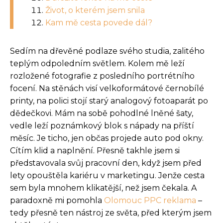
Život, o kterém jsem snila
Kam mě cesta povede dál?
Sedím na dřevěné podlaze svého studia, zalitého
teplým odpoledním světlem. Kolem mě leží
rozložené fotografie z posledního portrétního
focení. Na stěnách visí velkoformátové černobílé
printy, na polici stojí starý analogový fotoaparát po
dědečkovi. Mám na sobě pohodlné lněné šaty,
vedle leží poznámkový blok s nápady na příští
měsíc. Je ticho, jen občas projede auto pod okny.
Cítím klid a naplnění. Přesně takhle jsem si
představovala svůj pracovní den, když jsem před
lety opouštěla kariéru v marketingu. Jenže cesta
sem byla mnohem klikatější, než jsem čekala. A
paradoxně mi pomohla
Olomouc PPC reklama
–
tedy přesně ten nástroj ze světa, před kterým jsem