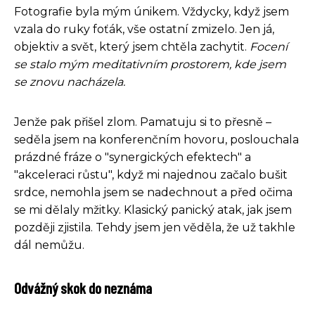
Fotografie byla mým únikem. Vždycky, když jsem
vzala do ruky foťák, vše ostatní zmizelo. Jen já,
objektiv a svět, který jsem chtěla zachytit.
Focení
se stalo mým meditativním prostorem, kde jsem
se znovu nacházela.
Jenže pak přišel zlom. Pamatuju si to přesně –
seděla jsem na konferenčním hovoru, poslouchala
prázdné fráze o "synergických efektech" a
"akceleraci růstu", když mi najednou začalo bušit
srdce, nemohla jsem se nadechnout a před očima
se mi dělaly mžitky. Klasický panický atak, jak jsem
později zjistila. Tehdy jsem jen věděla, že už takhle
dál nemůžu.
Odvážný skok do neznáma