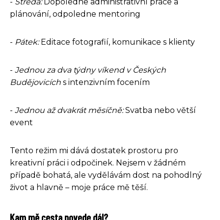
-
Středa:
Dopoledne administrativní práce a
plánování, odpoledne mentoring
-
Pátek:
Editace fotografií, komunikace s klienty
-
Jednou za dva týdny víkend v Českých
Budějovicích
s intenzivním focením
-
Jednou až dvakrát měsíčně:
Svatba nebo větší
event
Tento režim mi dává dostatek prostoru pro
kreativní práci i odpočinek. Nejsem v žádném
případě bohatá, ale vydělávám dost na pohodlný
život a hlavně – moje práce mě těší.
Kam mě cesta povede dál?