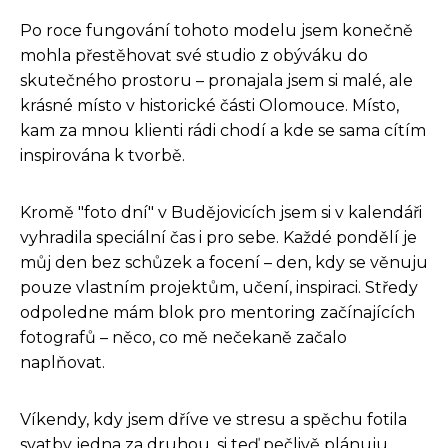
Po roce fungování tohoto modelu jsem konečně
mohla přestěhovat své studio z obýváku do
skutečného prostoru – pronajala jsem si malé, ale
krásné místo v historické části Olomouce. Místo,
kam za mnou klienti rádi chodí a kde se sama cítím
inspirována k tvorbě.
Kromě "foto dní" v Budějovicích jsem si v kalendáři
vyhradila speciální čas i pro sebe. Každé pondělí je
můj den bez schůzek a focení – den, kdy se věnuju
pouze vlastním projektům, učení, inspiraci. Středy
odpoledne mám blok pro mentoring začínajících
fotografů – něco, co mě nečekaně začalo
naplňovat.
Víkendy, kdy jsem dříve ve stresu a spěchu fotila
svatby jedna za druhou, si teď pečlivě plánuju.