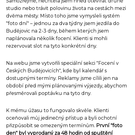
Samozřejmě, nechtěla jsem hned otevírat druhé
studio nebo trávit polovinu života na cestách mezi
dvěma městy. Místo toho jsme vymysleli systém
"foto dní" – jednou za dva týdny jsem jezdila do
Budějovic na 2-3 dny, během kterých jsem
naplánovala několik focení. Klienti si mohli
rezervovat slot na tyto konkrétní dny.
Na webu jsme vytvořili speciální sekci "Focení v
Českých Budějovicích", kde byl kalendář s
dostupnými termíny. Reklamy jsme cílili jen na
období před mými plánovanými výjezdy, abychom
přesměrovali poptávku na tyto dny.
K mému úžasu to fungovalo skvěle. Klienti
oceňovali můj jedinečný přístup a byli ochotní
přizpůsobit se omezeným termínům.
První "foto
den" byl vyprodaný za 48 hodin od spuštění