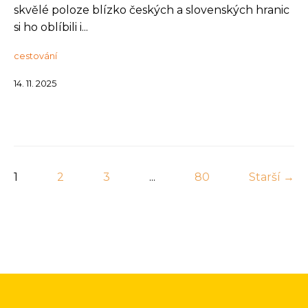
skvělé poloze blízko českých a slovenských hranic
si ho oblíbili i...
cestování
14. 11. 2025
1
2
3
...
80
Starší →