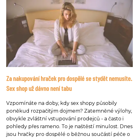
Za nakupování hraček pro dospělé se stydět nemusíte.
Sex shop už dávno není tabu
Vzpomínáte na doby, kdy sex shopy působily
poněkud rozpačitým dojmem? Zatemněné výlohy,
obvykle zvláštní vstupování prodejců - a často i
pohledy přes rameno. To je naštěstí minulost. Dnes
jsou hračky pro dospělé o běžnou součástí péče o