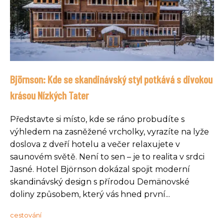
Björnson: Kde se skandinávský styl potkává s divokou
krásou Nízkých Tater
Představte si místo, kde se ráno probudíte s
výhledem na zasněžené vrcholky, vyrazíte na lyže
doslova z dveří hotelu a večer relaxujete v
saunovém světě. Není to sen – je to realita v srdci
Jasné. Hotel Björnson dokázal spojit moderní
skandinávský design s přírodou Demänovské
doliny způsobem, který vás hned první...
cestování