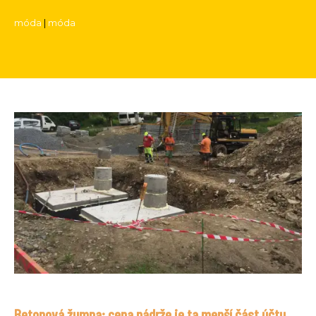
móda
|
móda
Betonová žumpa: cena nádrže je ta menší část účtu