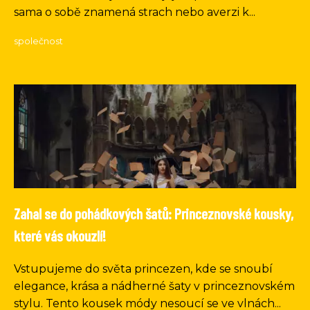
sama o sobě znamená strach nebo averzi k...
společnost
Zahal se do pohádkových šatů: Princeznovské kousky,
které vás okouzlí!
Vstupujeme do světa princezen, kde se snoubí
elegance, krása a nádherné šaty v princeznovském
stylu. Tento kousek módy nesoucí se ve vlnách...