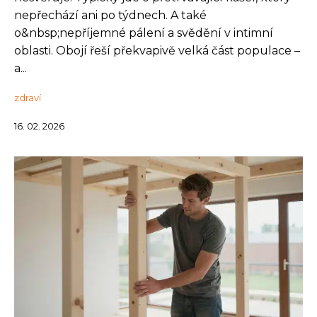
nepřechází ani po týdnech. A také
o&nbsp;nepříjemné pálení a svědění v intimní
oblasti. Obojí řeší překvapivě velká část populace –
a...
zdraví
16. 02. 2026