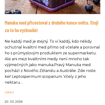
Manuka med přicestoval z druhého konce světa. Stojí
za to ho vyzkoušet
Ne každý med je stejný. To ví každý, kdo někdy
ochutnal kvalitní med přímo od včelaře a porovnal
ho s průmyslovým produktem ze supermarketu.
Ale ani mezi kvalitními medy není mnoho tak
výjimečných jako manuka.Pravý Manuka med
pochází z Nového Zélandu a Austrálie. Zde roste
keř Leptospermum scoparium. Včely z jeho
nektaru...
zdraví
20. 03. 2026