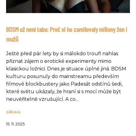
BDSM už není tabu: Proč si ho zamilovaly miliony žen i
mužů
Ještě před pár lety by si málokdo troufl nahlas
přiznat zájem o erotické experimenty mimo
klasickou ložnici. Dnes je situace úplně jiná. BDSM
kulturu posunuly do mainstreamu především
filmové blockbustery jako Padesát odstínů šedi,
které světu ukázaly, že hraní si s mocí může být
neuvěřitelně vzrušující. A co...
zábava
15. 11. 2025