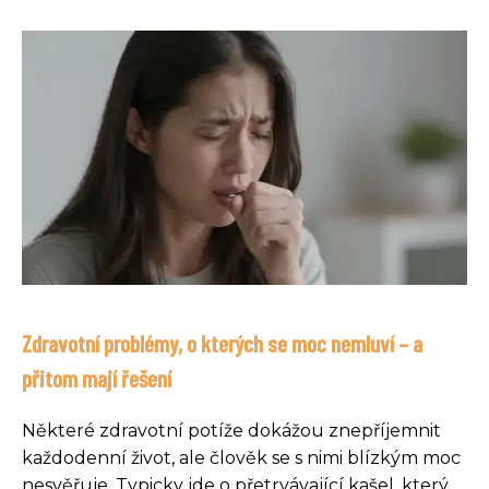
Zdravotní problémy, o kterých se moc nemluví – a
přitom mají řešení
Některé zdravotní potíže dokážou znepříjemnit
každodenní život, ale člověk se s nimi blízkým moc
nesvěřuje. Typicky jde o přetrvávající kašel, který