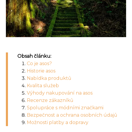
Obsah článku:
Co je asos?
Historie asos
Nabídka produktů
Kvalita služeb
Výhody nakupování na asos
Recenze zákazníků
Spolupráce s módními značkami
Bezpečnost a ochrana osobních údajů
Možnosti platby a dopravy