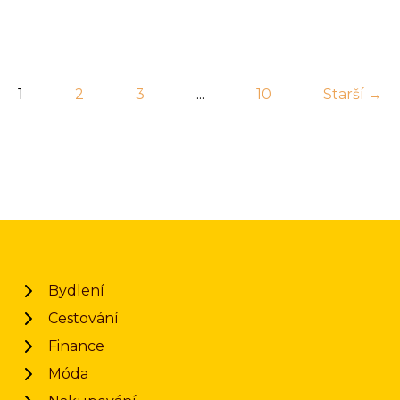
1
2
3
...
10
Starší →
Bydlení
Cestování
Finance
Móda