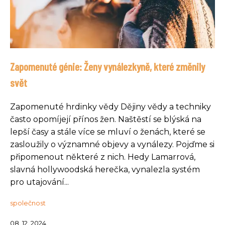
Zapomenuté génie: Ženy vynálezkyně, které změnily
svět
Zapomenuté hrdinky vědy Dějiny vědy a techniky
často opomíjejí přínos žen. Naštěstí se blýská na
lepší časy a stále více se mluví o ženách, které se
zasloužily o významné objevy a vynálezy. Pojďme si
připomenout některé z nich. Hedy Lamarrová,
slavná hollywoodská herečka, vynalezla systém
pro utajování...
společnost
08. 12. 2024