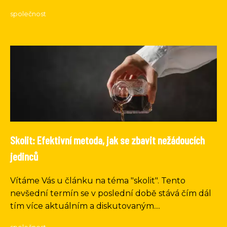
společnost
Skolit: Efektivní metoda, jak se zbavit nežádoucích
jedinců
Vítáme Vás u článku na téma "skolit". Tento
nevšední termín se v poslední době stává čím dál
tím více aktuálním a diskutovaným....