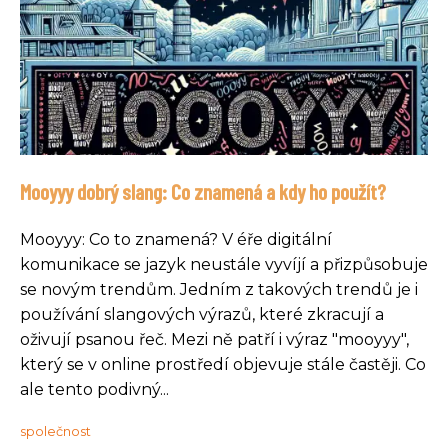
Mooyyy dobrý slang: Co znamená a kdy ho použít?
Mooyyy: Co to znamená? V éře digitální
komunikace se jazyk neustále vyvíjí a přizpůsobuje
se novým trendům. Jedním z takových trendů je i
používání slangových výrazů, které zkracují a
oživují psanou řeč. Mezi ně patří i výraz "mooyyy",
který se v online prostředí objevuje stále častěji. Co
ale tento podivný...
společnost