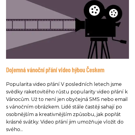
Dojemná vánoční přání video hýbou Českem
Popularita video přání V posledních letech jsme
svědky raketovitého růstu popularity video přání k
Vánocům. Už to není jen obyčejná SMS nebo email
s vánočním obrázkem. Lidé stále častěji sahají po
osobnějším a kreativnějším způsobu, jak popřát
krásné svátky. Video přání jim umožňuje vložit do
svého...