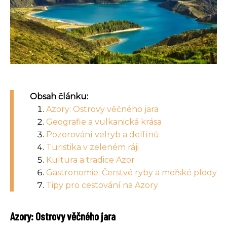
Obsah článku:
Azory: Ostrovy věčného jara
Geografie a vulkanická krása
Pozorování velryb a delfínů
Turistika v zeleném ráji
Kultura a tradice Azor
Gastronomie: Čerstvé ryby a mořské plody
Tipy pro cestování na Azory
Azory: Ostrovy věčného jara