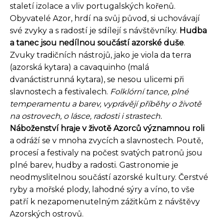
staletí izolace a vliv portugalských kořenů.
Obyvatelé Azor, hrdí na svůj původ, si uchovávají
své zvyky a s radostí je sdílejí s návštěvníky.
Hudba
a tanec jsou nedílnou součástí azorské duše
.
Zvuky tradičních nástrojů, jako je viola da terra
(azorská kytara) a cavaquinho (malá
dvanáctistrunná kytara), se nesou ulicemi při
slavnostech a festivalech.
Folklórní tance, plné
temperamentu a barev, vyprávějí příběhy o životě
na ostrovech, o lásce, radosti i strastech.
Náboženství hraje v životě Azorců významnou roli
a odráží se v mnoha zvycích a slavnostech. Poutě,
procesí a festivaly na počest svatých patronů jsou
plné barev, hudby a radosti. Gastronomie je
neodmyslitelnou součástí azorské kultury. Čerstvé
ryby a mořské plody, lahodné sýry a víno, to vše
patří k nezapomenutelným zážitkům z návštěvy
Azorských ostrovů.