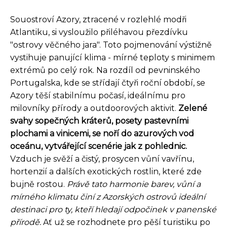
Souostroví Azory, ztracené v rozlehlé modři
Atlantiku, si vysloužilo přiléhavou přezdívku
"ostrovy věčného jara". Toto pojmenování výstižně
vystihuje panující klima - mírné teploty s minimem
extrémů po celý rok. Na rozdíl od pevninského
Portugalska, kde se střídají čtyři roční období, se
Azory těší stabilnímu počasí, ideálnímu pro
milovníky přírody a outdoorových aktivit.
Zelené
svahy sopečných kráterů, posety pastevními
plochami a vinicemi, se noří do azurových vod
oceánu, vytvářející scenérie jak z pohlednic.
Vzduch je svěží a čistý, prosycen vůní vavřínu,
hortenzií a dalších exotických rostlin, které zde
bujně rostou.
Právě tato harmonie barev, vůní a
mírného klimatu činí z Azorských ostrovů ideální
destinaci pro ty, kteří hledají odpočinek v panenské
přírodě.
Ať už se rozhodnete pro pěší turistiku po