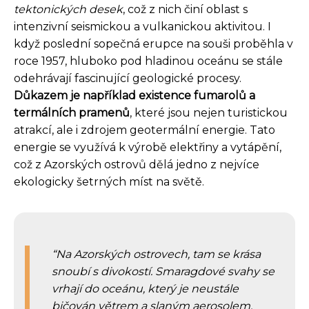
tektonických desek
, což z nich činí oblast s
intenzivní seismickou a vulkanickou aktivitou. I
když poslední sopečná erupce na souši proběhla v
roce 1957, hluboko pod hladinou oceánu se stále
odehrávají fascinující geologické procesy.
Důkazem je například existence fumarolů a
termálních pramenů
, které jsou nejen turistickou
atrakcí, ale i zdrojem geotermální energie. Tato
energie se využívá k výrobě elektřiny a vytápění,
což z Azorských ostrovů dělá jedno z nejvíce
ekologicky šetrných míst na světě.
Na Azorských ostrovech, tam se krása
snoubí s divokostí. Smaragdové svahy se
vrhají do oceánu, který je neustále
bičován větrem a slaným aerosolem.