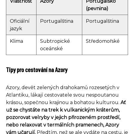
Vlastnost
Azory
Portugalsko
(pevnina)
Oficiální
Portugalština
Portugalština
jazyk
Klima
Subtropické
Středomořské
oceánské
Tipy pro cestování na Azory
Azory, devět zelených drahokamů rozesetých v
Atlantiku, lákají cestovatele svou nespoutanou
krásou, sopečnou krajinou a bohatou kulturou.
Ať
už se chystáte na trek k vulkanickým kráterům,
pozorovat velryby v jejich přirozeném prostředí,
nebo relaxovat v termálních pramenech, Azory
vám učarují.
Předtím, než se ale vydáte na cestu, je