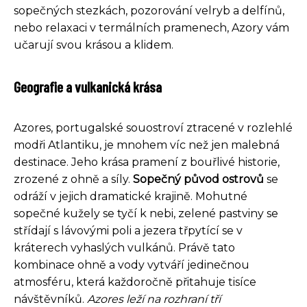
sopečných stezkách, pozorování velryb a delfínů,
nebo relaxaci v termálních pramenech, Azory vám
učarují svou krásou a klidem.
Geografie a vulkanická krása
Azores, portugalské souostroví ztracené v rozlehlé
modři Atlantiku, je mnohem víc než jen malebná
destinace. Jeho krása pramení z bouřlivé historie,
zrozené z ohně a síly.
Sopečný původ ostrovů
se
odráží v jejich dramatické krajině. Mohutné
sopečné kužely se tyčí k nebi, zelené pastviny se
střídají s lávovými poli a jezera třpytící se v
kráterech vyhaslých vulkánů. Právě tato
kombinace ohně a vody vytváří jedinečnou
atmosféru, která každoročně přitahuje tisíce
návštěvníků.
Azores leží na rozhraní tří