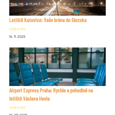
Letiště Katovice: Vaše brána do Slezska
cestování
14. 11. 2025
Airport Express Praha: Rychle a pohodlně na
letiště Václava Havla
cestování