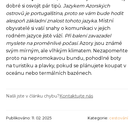
dobré si osvojit pár tipů.
Jazykem Azorských
ostrovů je portugalština, proto se vám bude hodit
alespoň základní znalost tohoto jazyka.
Místní
obyvatelé si vaší snahy o komunikaci v jejich
rodném jazyce jistě váží.
Při balení zavazadel
myslete na proměnlivé počasí.
Azory jsou známé
svým mírným, ale vlhkým klimatem. Nezapomeňte
proto na nepromokavou bundu, pohodlné boty
na turistiku a plavky, pokud se plánujete koupat v
oceánu nebo termálních bazénech.
Našli jste v článku chybu?
Kontaktujte nás
Publikováno: 11. 02. 2025
Kategorie:
cestování