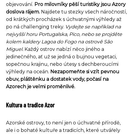
objevování.
Pro milovníky pěší turistiky jsou Azory
doslova rájem.
Najdete tu stezky všech náročností,
od krátkých procházek s úchvatnými výhledy až
po ná challenging treky.
Vydejte se například na
nejvyšší horu Portugalska, Pico, nebo se projděte
kolem kaldery Lagoa do Fogo na ostrově São
Miguel.
Každý ostrov nabízí něco jiného a
jedinečného, ať už se jedná o bujnou vegetaci,
sopečnou krajinu, nebo útesy s dechberoucími
výhledy na oceán.
Nezapomeňte si vzít pevnou
obuv, pláštěnku a dostatek vody, počasí na
Azorech je velmi proměnlivé.
Kultura a tradice Azor
Azorské ostrovy, to není jen o úchvatné přírodě,
ale i o bohaté kultuře a tradicích, které utvářely