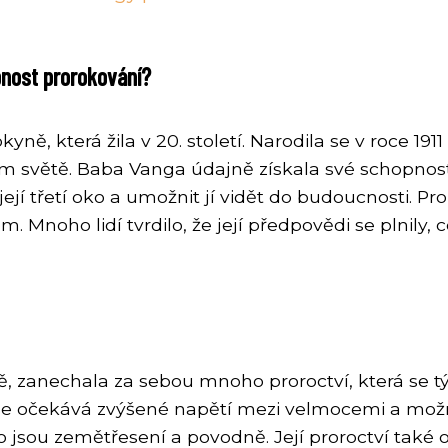
opnost prorokování?
, která žila v 20. století. Narodila se v roce 1911
 světě. Baba Vanga údajně získala své schopnosti p
 její třetí oko a umožnit jí vidět do budoucnosti. 
oho lidí tvrdilo, že její předpovědi se plnily, co
 zanechala za sebou mnoho proroctví, která se týk
se očekává zvýšené napětí mezi velmocemi a možn
ko jsou zemětřesení a povodně. Její proroctví tak