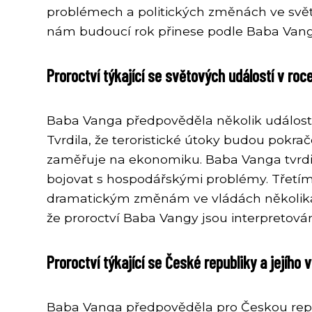
problémech a politických změnách ve světě.
nám budoucí rok přinese podle Baba Vang
Proroctví týkající se světových událostí v ro
Baba Vanga předpověděla několik událostí,
Tvrdila, že teroristické útoky budou pokra
zaměřuje na ekonomiku. Baba Vanga tvrdila
bojovat s hospodářskými problémy. Třetím 
dramatickým změnám ve vládách několika ze
že proroctví Baba Vangy jsou interpretová
Proroctví týkající se České republiky a jejího
Baba Vanga předpověděla pro Českou republi