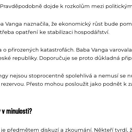
i. Pravděpodobně dojde k rozkolům mezi politický
ba Vanga naznačila, že ekonomický růst bude pom
eba opatření ke stabilizaci hospodářství.
ka o přirozených katastrofách. Baba Vanga varovala
eské republiky. Doporučuje se proto důkladná přip
ngy nejsou stoprocentně spolehlivá a nemusí se nu
s rezervou. Přesto mohou posloužit jako podnět k 
 v minulosti?
 je předmětem diskuzí a zkoumání. Někteří tvrdí, 