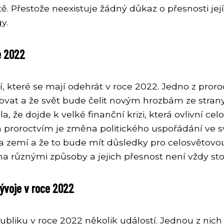
 Přestože neexistuje žádný důkaz o přesnosti jejích
y.
ce 2022
 které se mají odehrát v roce 2022. Jedno z proro
čovat a že svět bude čelit novým hrozbám ze strany
, že dojde k velké finanční krizi, která ovlivní
proroctvím je změna politického uspořádání ve sv
mí a že to bude mít důsledky pro celosvětovou pol
na různými způsoby a jejich přesnost není vždy sto
 vývoje v roce 2022
ku v roce 2022 několik událostí. Jednou z nich je