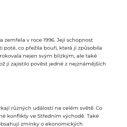
 a zemřela v roce 1996. Její schopnost
oté, co přežila bouři, která jí způsobila
Prorokovala nejen svým blízkým, ale také
ž jí zajistilo pověst jedné z nejznámějších
ají různých událostí na celém světě. Co
é konflikty ve Středním východě. Také
é obsahují zmínky o ekonomických