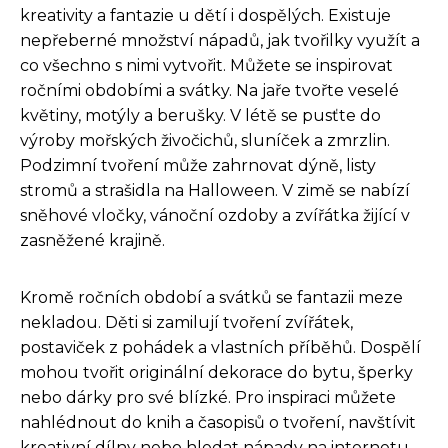
kreativity a fantazie u dětí i dospělých. Existuje
nepřeberné množství nápadů, jak tvořilky využít a
co všechno s nimi vytvořit. Můžete se inspirovat
ročními obdobími a svátky. Na jaře tvořte veselé
květiny, motýly a berušky. V létě se pusťte do
výroby mořských živočichů, sluníček a zmrzlin.
Podzimní tvoření může zahrnovat dýně, listy
stromů a strašidla na Halloween. V zimě se nabízí
sněhové vločky, vánoční ozdoby a zvířátka žijící v
zasněžené krajině.
Kromě ročních období a svátků se fantazii meze
nekladou. Děti si zamilují tvoření zvířátek,
postaviček z pohádek a vlastních příběhů. Dospělí
mohou tvořit originální dekorace do bytu, šperky
nebo dárky pro své blízké. Pro inspiraci můžete
nahlédnout do knih a časopisů o tvoření, navštívit
kreativní dílny nebo hledat nápady na internetu.