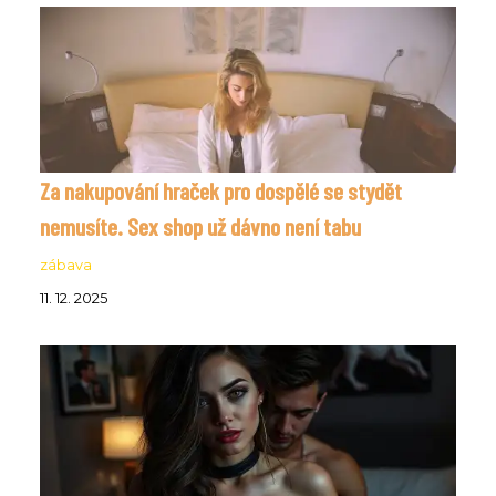
Za nakupování hraček pro dospělé se stydět
nemusíte. Sex shop už dávno není tabu
zábava
11. 12. 2025