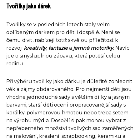
Tvořilky jako dárek
Tvořilky se v posledních letech staly velmi
oblíbeným dárkem pro děti i dospělé. Není se
čemu divit, nabízejí totiž skvělou příležitost k
rozvoji
kreativity
,
fantazie
a
jemné motoriky
. Navíc
jde o smysluplnou zábavu, která potěší celou
rodinu.
Při výběru tvořilky jako dárku je důležité zohlednit
věk a zájmy obdarovaného. Pro nejmenší děti jsou
vhodné jednoduché sady s většími dílky a jasnými
barvami, starší děti ocení propracovanější sady s
korálky, polymerovou hmotou nebo třeba setem
na výrobu mýdla. Dospělí si pak mohou vybrat z
nepřeberného množství tvořivých sad zaměřených
na malování, kreslení, scrapbooking, keramiku a