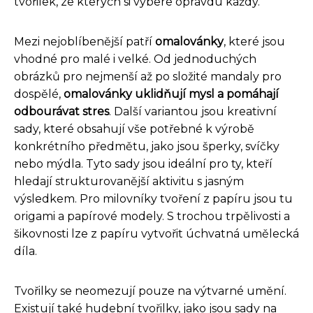
tvořilek, ze kterých si vybere opravdu každý.
Mezi nejoblíbenější patří
omalovánky
, které jsou
vhodné pro malé i velké. Od jednoduchých
obrázků pro nejmenší až po složité mandaly pro
dospělé,
omalovánky uklidňují mysl a pomáhají
odbourávat stres
. Další variantou jsou kreativní
sady, které obsahují vše potřebné k výrobě
konkrétního předmětu, jako jsou šperky, svíčky
nebo mýdla. Tyto sady jsou ideální pro ty, kteří
hledají strukturovanější aktivitu s jasným
výsledkem. Pro milovníky tvoření z papíru jsou tu
origami a papírové modely. S trochou trpělivosti a
šikovnosti lze z papíru vytvořit úchvatná umělecká
díla.
Tvořilky se neomezují pouze na výtvarné umění.
Existují také hudební tvořilky, jako jsou sady na