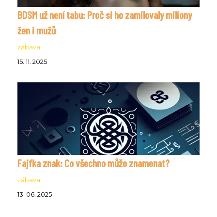
BDSM už není tabu: Proč si ho zamilovaly miliony
žen i mužů
zábava
15. 11. 2025
Fajfka znak: Co všechno může znamenat?
zábava
13. 06. 2025