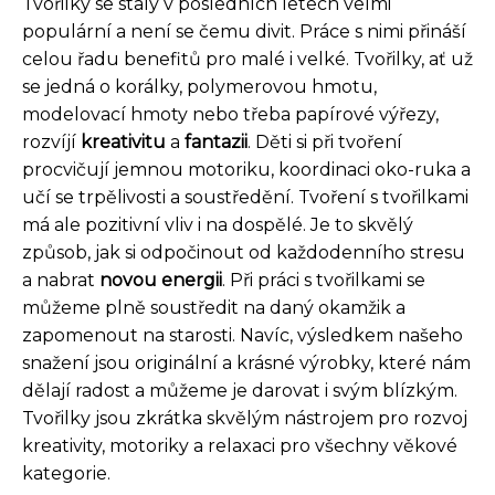
Tvořilky se staly v posledních letech velmi
populární a není se čemu divit. Práce s nimi přináší
celou řadu benefitů pro malé i velké. Tvořilky, ať už
se jedná o korálky, polymerovou hmotu,
modelovací hmoty nebo třeba papírové výřezy,
rozvíjí
kreativitu
a
fantazii
. Děti si při tvoření
procvičují jemnou motoriku, koordinaci oko-ruka a
učí se trpělivosti a soustředění. Tvoření s tvořilkami
má ale pozitivní vliv i na dospělé. Je to skvělý
způsob, jak si odpočinout od každodenního stresu
a nabrat
novou energii
. Při práci s tvořilkami se
můžeme plně soustředit na daný okamžik a
zapomenout na starosti. Navíc, výsledkem našeho
snažení jsou originální a krásné výrobky, které nám
dělají radost a můžeme je darovat i svým blízkým.
Tvořilky jsou zkrátka skvělým nástrojem pro rozvoj
kreativity, motoriky a relaxaci pro všechny věkové
kategorie.