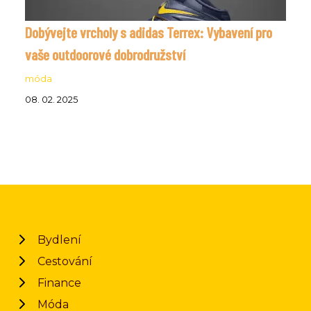
Dobývejte vrcholy s adidas Terrex: Vybavení pro
vaše outdoorové dobrodružství
móda
08. 02. 2025
Bydlení
Cestování
Finance
Móda