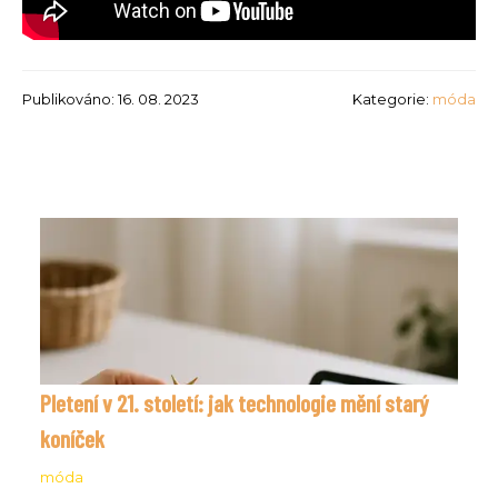
Publikováno: 16. 08. 2023
Kategorie:
móda
Pletení v 21. století: jak technologie mění starý
koníček
móda