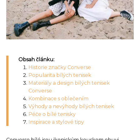
Obsah článku:
Historie značky Converse
Popularita bílých tenisek
Materiály a design bílých tenisek
Converse
Kombinace s oblečením
Výhody a nevýhody bílých tenisek
Péče o bílé tenisky
Inspirace a stylové tipy
Converse bílé jsou ikonickým kouskem obuvi,