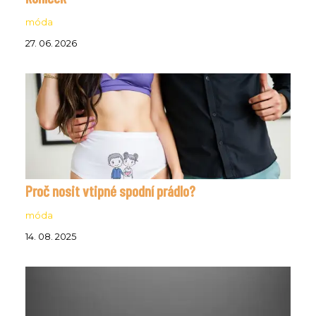
móda
27. 06. 2026
Proč nosit vtipné spodní prádlo?
móda
14. 08. 2025