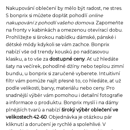
Nakupování oblečení by mělo být radost, ne stres.
S bonprix si můžete dopřát pohodlí
online
nakupování z pohodlí vašeho domova
. Zapomeňte
na fronty v kabinkách a omezenou otevírací dobu.
Prohlížejte si širokou nabídku dámské, pánské i
dětské módy kdykoli se vám zachce. Bonprix
nabízí vše od trendy kousků po nadčasovou
klasiku, a to vše za
dostupné ceny
. Ať už hledáte
šaty na večírek, pohodlné džíny nebo teplou zimní
bundu, u bonprix si zaručeně vyberete. Intuitivní
filtr vám pomůže najít přesně to, co hledáte, ať už
podle velikosti, barvy, materiálu nebo ceny. Pro
snadnější výběr vám pomohou i detailní fotografie
a informace o produktu. Bonprix myslí i na dámy
plnějších tvarů a nabízí
široký výběr oblečení ve
velikostech 42-60
. Objednávka je otázkou pár
kliknutí a doručení je rychlé a spolehlivé. V