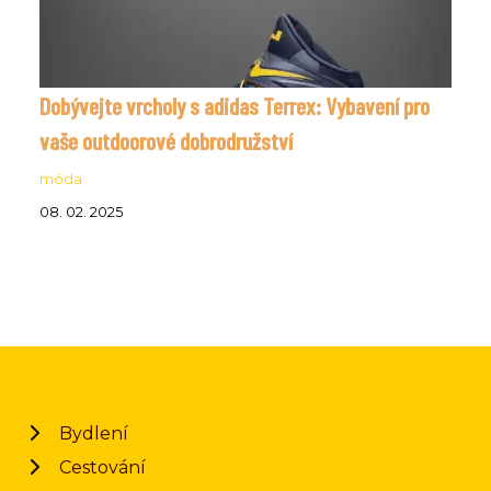
Dobývejte vrcholy s adidas Terrex: Vybavení pro
vaše outdoorové dobrodružství
móda
08. 02. 2025
Bydlení
Cestování