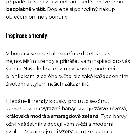
případě, že vám zboží nebude sedět, můžete ho
bezplatně vrátit
. Dopřejte si pohodlný nákup
oblečení online s bonprix.
Inspirace a trendy
V bonprix se neustále snažíme držet krok s
nejnovějšími trendy a přinášet vám inspiraci pro váš
šatník. Naše kolekce jsou ovlivněny módními
přehlídkami z celého světa, ale také každodenním
životem a stylem našich zákazníků.
Hledáte-li trendy kousky pro tuto sezónu,
zaměřte se na
výrazné barvy
, jako je
zářivě růžová,
královská modrá a smaragdově zelená
. Tyto barvy
oživí váš šatník a dodají vám svěží a moderní
vzhled. V kurzu jsou i
vzory
, ať už se jedná o