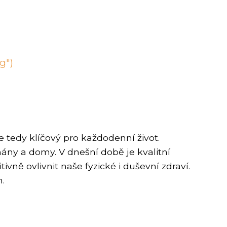
g")
e tedy klíčový pro každodenní život.
mány a domy. V dnešní době je kvalitní
vně ovlivnit naše fyzické i duševní zdraví.
.