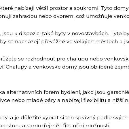
teré nabízejí větší prostor a soukromí. Tyto dom
ují zahradou nebo dvorem, což umožňuje venkovní
ta, jsou k dispozici také byty v novostavbách. Tyto b
by se nacházejí převážně ve velkých městech a js
 můžete se rozhodnout pro chalupu nebo venkovský
ví. Chalupy a venkovské domy jsou oblíbené zejmén
ka alternativních forem bydlení, jako jsou garsonié
vce nebo mladé páry a nabízejí flexibilitu a nižší n
, a je důležité vybrat si ten správný podle svých 
t prostoru a samozřejmě i finanční možnosti.