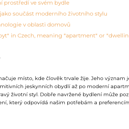
ní prostředí ve svém bydle
 jako součást moderního životního stylu
hnologie v oblasti domovů
"byt" in Czech, meaning "apartment" or "dwellin
ačuje místo, kde člověk trvale žije. Jeho význam j
rimitivních jeskynních obydlí až po moderní apart
ý životní styl. Dobře navržené bydlení může poziti
dlení, který odpovídá našim potřebám a preferencím