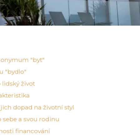
ynonymum "byt"
tu "bydlo"
 lidský život
akteristika
ich dopad na životní styl
ro sebe a svou rodinu
nosti financování