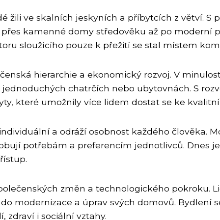
dé žili ve skalních jeskyních a příbytcích z větví. 
eva, přes kamenné domy středověku až po moderní 
ru sloužícího pouze k přežití se stal místem komf
olečenská hierarchie a ekonomický rozvoj. V minulo
li v jednoduchých chatrčích nebo ubytovnách. S roz
y, které umožnily více lidem dostat se ke kvalitn
individuální a odráží osobnost každého člověka. M
obují potřebám a preferencím jednotlivců. Dnes j
řístup.
společenských změn a technologického pokroku. Li
tují do modernizace a úprav svých domovů. Bydlení
, zdraví i sociální vztahy.