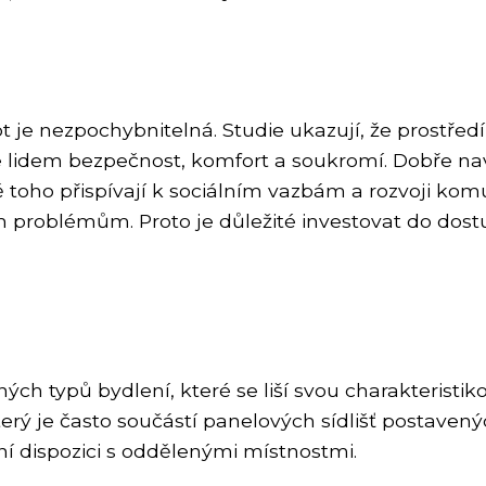
vot je nezpochybnitelná. Studie ukazují, že prostřed
uje lidem bezpečnost, komfort a soukromí. Dobře n
mě toho přispívají k sociálním vazbám a rozvoji ko
ím problémům. Proto je důležité investovat do do
zných typů bydlení, které se liší svou charakterist
erý je často součástí panelových sídlišť postavený
í dispozici s oddělenými místnostmi.