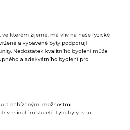
í, ve kterém žijeme, má vliv na naše fyzické
avržené a vybavené byty podporují
munity. Nedostatek kvalitního bydlení může
stupného a adekvátního bydlení pro
ikou a nabízenými možnostmi.
ch v minulém století. Tyto byty jsou