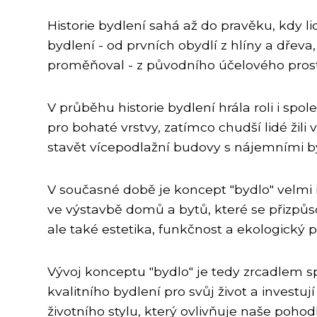
Historie bydlení sahá až do pravěku, kdy li
bydlení - od prvních obydlí z hlíny a dř
proměňoval - z původního účelového prosto
V průběhu historie bydlení hrála roli i sp
pro bohaté vrstvy, zatímco chudší lidé ži
stavět vícepodlažní budovy s nájemními byt
V současné době je koncept "bydlo" velmi 
ve výstavbě domů a bytů, které se přizpůs
ale také estetika, funkčnost a ekologický p
Vývoj konceptu "bydlo" je tedy zrcadlem 
kvalitního bydlení pro svůj život a inves
životního stylu, který ovlivňuje naše pohodlí