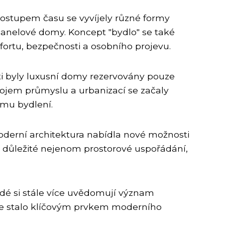
S postupem času se vyvíjely různé formy
panelové domy. Koncept "bydlo" se také
ortu, bezpečnosti a osobního projevu.
sti byly luxusní domy rezervovány pouze
vojem průmyslu a urbanizací se začaly
ímu bydlení.
oderní architektura nabídla nové možnosti
e důležité nejenom prostorové uspořádání,
dé si stále více uvědomují význam
 se stalo klíčovým prvkem moderního