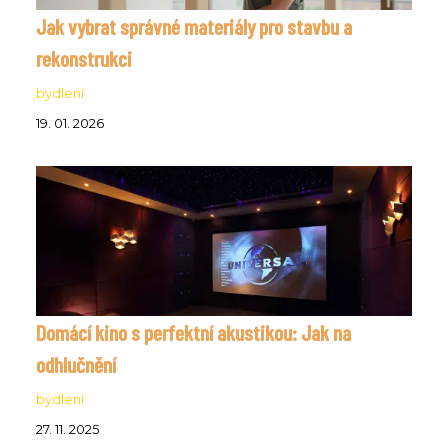
Jak vybrat správné materiály pro stavbu a
rekonstrukci
bydlení
19. 01. 2026
Domácí kino s perfektní akustikou: Jak na
odhlučnění
bydlení
27. 11. 2025