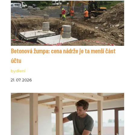
Betonová žumpa: cena nádrže je ta menší část
účtu
bydlení
21. 07. 2026