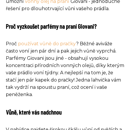
umožní
vonný olej na praní
Giovani - jednoduché
řešení pro dlouhotrvající vůni vašeho prádla.
Proč vyzkoušet parfémy na praní Giovani?
Proč
používat vůně do pračky
? Běžné aviváže
často voní jen pár dní a pak jejich vůně vyprchá.
Parfémy Giovani jsou jiné - obsahují vysokou
koncentraci přírodních vonných olejů, díky kterým
vaše prádlo voní týdny. A nejlepší na tom je, že
stačí jen pár kapek do pračky! Jedna lahvička vám
tak vydrží na spoustu praní, což ocení i vaše
peněženka.
Vůně, které vás nadchnou
V nabídce najdete širokou škálu vůní od svěžích a