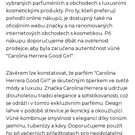
vybraných parfumériích a obchodech s luxusními
kosmetickými produkty. Pro ty, kteří preferují
pohodlí online nákupů, je dostupný také na
oficiálním webu značky a na renomovaných
internetových obchodech s kosmetikou. Při
nákupu doporučujeme dbát na ověřenost
prodejce, aby byla zaručena autentičnost vůně
"Carolina Herrera Good Girl".
Závěrem lze konstatovat, že parfém "Carolina
Herrera Good Girl" je skutečným šperkem ve světě
módy a luxusu. Značka Carolina Herrera si udržuje
dlouholetou tradici elegance a sofistikovanosti, což
se odráží i v tomto exkluzivním parfému. Design
lahve v podobě střevíce je ikonický a okouzlující.
Vůně kombinuje smyslnost s elegancí díky tónům
jasmínu, tuberózy a kávy. Doporučujeme použít
ho při večerních příležitostech pro neodolatelný