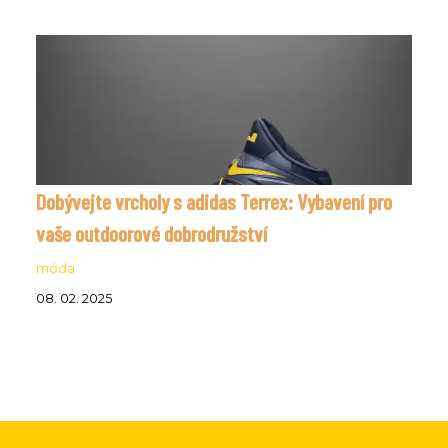
Dobývejte vrcholy s adidas Terrex: Vybavení pro
vaše outdoorové dobrodružství
móda
08. 02. 2025