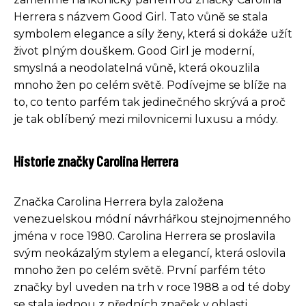
Herrera s názvem Good Girl. Tato vůně se stala
symbolem elegance a síly ženy, která si dokáže užít
život plným douškem. Good Girl je moderní,
smyslná a neodolatelná vůně, která okouzlila
mnoho žen po celém světě. Podívejme se blíže na
to, co tento parfém tak jedinečného skrývá a proč
je tak oblíbený mezi milovnicemi luxusu a módy.
Historie značky Carolina Herrera
Značka Carolina Herrera byla založena
venezuelskou módní návrhářkou stejnojmenného
jména v roce 1980. Carolina Herrera se proslavila
svým neokázalým stylem a elegancí, která oslovila
mnoho žen po celém světě. První parfém této
značky byl uveden na trh v roce 1988 a od té doby
se stala jednou z předních značek v oblasti