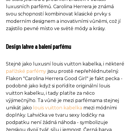
luxusních parfémů. Carolina Herrera je známá
svou schopností kombinovat klasické prvky s
moderním designem a inovativními vůněmi, což jí
zajistilo pevné místo ve světě módy a krásy.
Design lahve a balení parfému
Stejně jako luxusní louis vuitton kabelka, i některé
pařížské parfémy
jsou prostě nepřehlédnutelný.
Flakon "Carolina Herrera Good Girl" je fakt pecka -
podobně jako když si pořídíte originální louis
vuitton kabelku, i tady platíte za něco
výjimečnýho. Ta vůně je mezi parfémama stejnej
unikát jako
louis vuitton kabelka
mezi módními
doplňky. Lahvička ve tvaru sexy lodičky na
podpatku není žádná náhoda - symbolizuje
ženskou dvojí tvář, sílu i jemnost. Černá barva