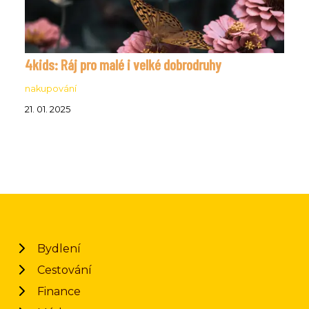
4kids: Ráj pro malé i velké dobrodruhy
nakupování
21. 01. 2025
Bydlení
Cestování
Finance