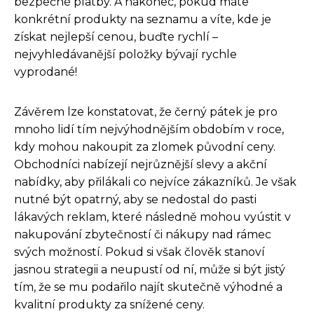
bezpečné platby. A nakonec, pokud máte
konkrétní produkty na seznamu a víte, kde je
získat nejlepší cenou, buďte rychlí –
nejvyhledávanější položky bývají rychle
vyprodané!
Závěrem lze konstatovat, že černý pátek je pro
mnoho lidí tím nejvýhodnějším obdobím v roce,
kdy mohou nakoupit za zlomek původní ceny.
Obchodníci nabízejí nejrůznější slevy a akční
nabídky, aby přilákali co nejvíce zákazníků. Je však
nutné být opatrný, aby se nedostal do pasti
lákavých reklam, které následně mohou vyústit v
nakupování zbytečností či nákupy nad rámec
svých možností. Pokud si však člověk stanoví
jasnou strategii a neupustí od ní, může si být jistý
tím, že se mu podařilo najít skutečně výhodné a
kvalitní produkty za snížené ceny.