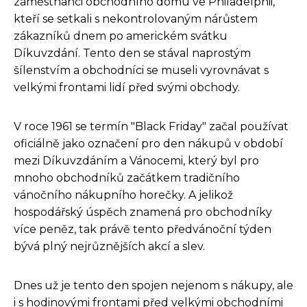
zaměstnanci obchodního domu ve Philadelphii,
kteří se setkali s nekontrolovaným nárůstem
zákazníků dnem po americkém svátku
Díkuvzdání. Tento den se stával naprostým
šílenstvím a obchodníci se museli vyrovnávat s
velkými frontami lidí před svými obchody.
V roce 1961 se termín "Black Friday" začal používat
oficiálně jako označení pro den nákupů v období
mezi Díkuvzdáním a Vánocemi, který byl pro
mnoho obchodníků začátkem tradičního
vánočního nákupního horečky. A jelikož
hospodářský úspěch znamená pro obchodníky
více peněz, tak právě tento předvánoční týden
bývá plný nejrůznějších akcí a slev.
Dnes už je tento den spojen nejenom s nákupy, ale
i s hodinovými frontami před velkými obchodními