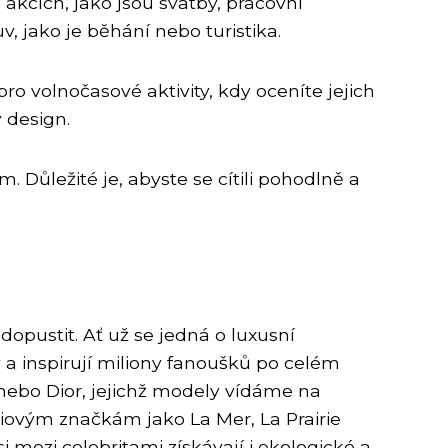
 akcích, jako jsou svatby, pracovní
, jako je běhání nebo turistika.
o volnočasové aktivity, kdy oceníte jejich
 design.
 Důležité je, abyste se cítili pohodlně a
dopustit. Ať už se jedná o luxusní
 a inspirují miliony fanoušků po celém
 nebo Dior, jejichž modely vídáme na
miovým značkám jako La Mer, La Prairie
i mezi celebritami získávají i ekologické a