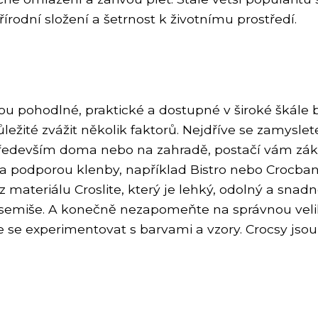
írodní složení a šetrnost k životnímu prostředí.
u pohodlné, praktické a dostupné v široké škále ba
důležité zvážit několik faktorů. Nejdříve se zamysl
 především doma nebo na zahradě, postačí vám zákl
a podporou klenby, například Bistro nebo Crocband
z materiálu Croslite, který je lehký, odolný a snad
o semiše. A konečně nezapomeňte na správnou veli
e se experimentovat s barvami a vzory. Crocsy jsou