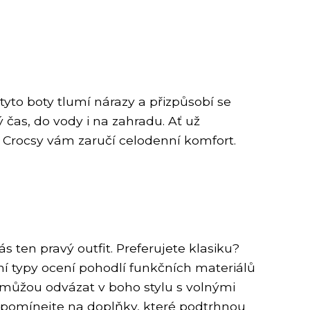
tyto boty tlumí nárazy a přizpůsobí se
ý čas, do vody i na zahradu. Ať už
é Crocsy vám zaručí celodenní komfort.
ás ten pravý outfit. Preferujete klasiku?
ní typy ocení pohodlí funkčních materiálů
e můžou odvázat v boho stylu s volnými
zapomínejte na doplňky, které podtrhnou