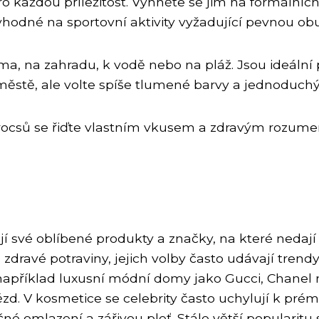
o každou příležitost. Vyhněte se jim na formálních
hodné na sportovní aktivity vyžadující pevnou obuv
, na zahradu, k vodě nebo na pláž. Jsou ideální pr
 městě, ale volte spíše tlumené barvy a jednoduchý
 Crocsů se řiďte vlastním vkusem a zdravým rozumem.
í své oblíbené produkty a značky, na které nedají 
dravé potraviny, jejich volby často udávají trendy
í například luxusní módní domy jako Gucci, Chanel
zd. V kosmetice se celebrity často uchylují k pré
né omlazení a zářivou pleť. Stále větší popularitu s