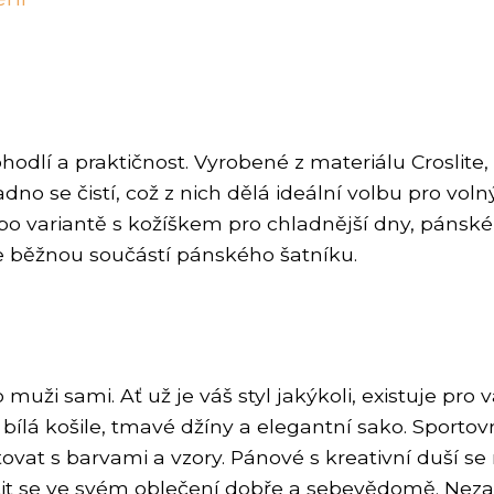
lí a praktičnost. Vyrobené z materiálu Croslite, 
dno se čistí, což z nich dělá ideální volbu pro voln
po variantě s kožíškem pro chladnější dny, pánsk
 se běžnou součástí pánského šatníku.
ži sami. Ať už je váš styl jakýkoli, existuje pro v
bílá košile, tmavé džíny a elegantní sako. Sportov
ovat s barvami a vzory. Pánové s kreativní duší s
e cítit se ve svém oblečení dobře a sebevědomě. Ne