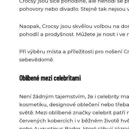
Crocsy jsou sice pohodlné, ale nehodí se pr
pohovory nebo divadlo. Stejně tak nejsou v
Naopak, Crocsy jsou skvělou volbou na doma
pohodlí a prodyšnost. Můžete je nosit i ve
Při výběru místa a příležitosti pro nošení
sebevědomě.
Oblíbené mezi celebritami
Není žádným tajemstvím, že i celebrity maj
kosmetiku, designové oblečení nebo třeba z
světě. Mezi oblíbené značky celebrit patř
červených kobercích i v běžném životě hvě
nebo Augustinus Bader, které slibují zázrač