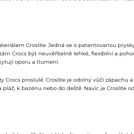
riálem Croslite. Jedná se o patentovanou pryskyř
ám Crocs být neuvěřitelně lehké, flexibilní a poho
ytují oporu a tlumení.
oty Crocs proslulé. Croslite je odolný vůči zápachu
 pláž, k bazénu nebo do deště. Navíc je Croslite o