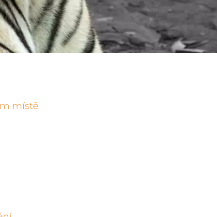
ím místě
ění