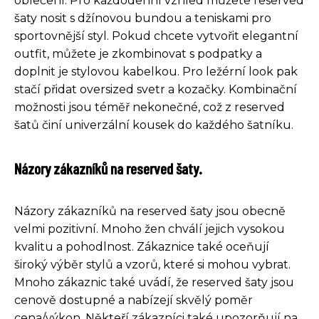
oblečení. Pro každodenní vzhled můžete reserved
šaty nosit s džínovou bundou a teniskami pro
sportovnější styl. Pokud chcete vytvořit elegantní
outfit, můžete je zkombinovat s podpatky a
doplnit je stylovou kabelkou. Pro ležérní look pak
stačí přidat oversized svetr a kozačky. Kombinační
možnosti jsou téměř nekonečné, což z reserved
šatů činí univerzální kousek do každého šatníku.
Názory zákazníků na reserved šaty.
Názory zákazníků na reserved šaty jsou obecně
velmi pozitivní. Mnoho žen chválí jejich vysokou
kvalitu a pohodlnost. Zákaznice také oceňují
široký výběr stylů a vzorů, které si mohou vybrat.
Mnoho zákaznic také uvádí, že reserved šaty jsou
cenově dostupné a nabízejí skvělý poměr
cena/výkon. Někteří zákazníci také upozorňují na