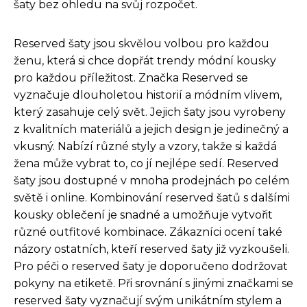
šaty bez ohledu na svůj rozpočet.
Reserved šaty jsou skvělou volbou pro každou
ženu, která si chce dopřát trendy módní kousky
pro každou příležitost. Značka Reserved se
vyznačuje dlouholetou historií a módním vlivem,
který zasahuje celý svět. Jejich šaty jsou vyrobeny
z kvalitních materiálů a jejich design je jedinečný a
vkusný. Nabízí různé styly a vzory, takže si každá
žena může vybrat to, co jí nejlépe sedí. Reserved
šaty jsou dostupné v mnoha prodejnách po celém
světě i online. Kombinování reserved šatů s dalšími
kousky oblečení je snadné a umožňuje vytvořit
různé outfitové kombinace. Zákazníci ocení také
názory ostatních, kteří reserved šaty již vyzkoušeli.
Pro péči o reserved šaty je doporučeno dodržovat
pokyny na etiketě. Při srovnání s jinými značkami se
reserved šaty vyznačují svým unikátním stylem a