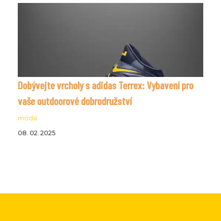
Dobývejte vrcholy s adidas Terrex: Vybavení pro
vaše outdoorové dobrodružství
móda
08. 02. 2025