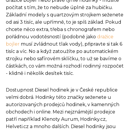
dražice bojler nebo právě tyhle hodinky - musíte
počítat s tím, že to nebude úplně za hubičku.
Základní modely s quartzovým strojkem seženete
od asi 3 tisíc, ale upřímně, to je spíš základ. Pokud
chcete něco extra, třeba s chronografem nebo
pořádnou vodotěsností (podobně jako
dražice
bojler
musí zvládnout tlak vody), připravte si tak 6
tisíc a víc. No a když zatoužíte po automatickém
strojku nebo safírovém sklíčku, to už se bavíme o
částkách, co vám možná rozhodí rodinný rozpočet
- klidně i několik desítek tisíc.
Dostupnost Diesel hodinek je v České republice
velmi dobrá. Hodinky této značky seženete u
autorizovaných prodejců hodinek, v kamenných
obchodech i online. Mezi nejznámější prodejce
patří například Klenoty Aurum, Hodinky.cz,
Helveti.cz a mnoho dalších. Diesel hodinky jsou