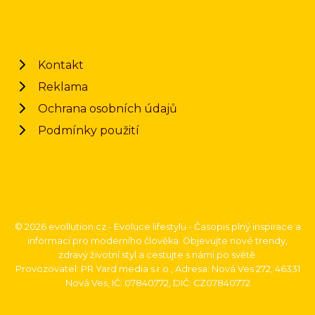
Kontakt
Reklama
Ochrana osobních údajů
Podmínky použití
© 2026 evollution.cz - Evoluce lifestylu - Časopis plný inspirace a
informací pro moderního člověka. Objevujte nové trendy,
zdravý životní styl a cestujte s námi po světě.
Provozovatel: PR Yard media s.r.o., Adresa: Nová Ves 272, 46331
Nová Ves, IČ: 07840772, DIČ: CZ07840772