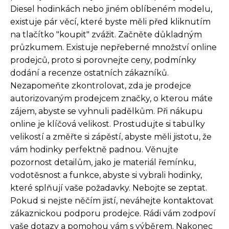
Diesel hodinkách nebo jiném oblíbeném modelu,
existuje pár věcí, které byste měli před kliknutím
na tlačítko "koupit" zvážit. Začněte důkladným
průzkumem. Existuje nepřeberné množství online
prodejců, proto si porovnejte ceny, podmínky
dodání a recenze ostatních zákazníků.
Nezapomeňte zkontrolovat, zda je prodejce
autorizovaným prodejcem značky, o kterou máte
zájem, abyste se vyhnuli padělkům. Při nákupu
online je klíčová velikost. Prostudujte si tabulky
velikostí a změřte si zápěstí, abyste měli jistotu, že
vám hodinky perfektně padnou. Věnujte
pozornost detailům, jako je materiál řemínku,
vodotěsnost a funkce, abyste si vybrali hodinky,
které splňují vaše požadavky. Nebojte se zeptat.
Pokud si nejste něčím jistí, neváhejte kontaktovat
zákaznickou podporu prodejce. Rádi vám zodpoví
vaše dotazy a pomohou vám s výběrem. Nakonec