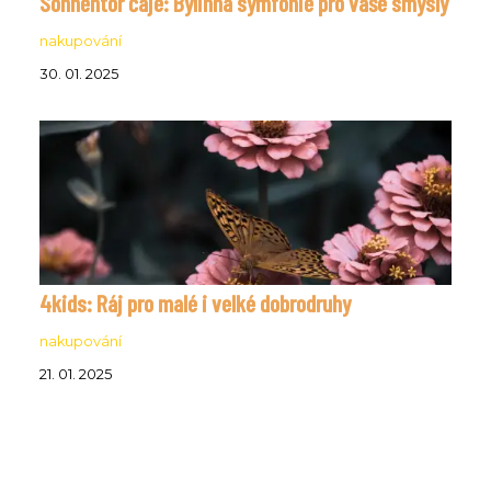
Sonnentor čaje: Bylinná symfonie pro vaše smysly
nakupování
30. 01. 2025
4kids: Ráj pro malé i velké dobrodruhy
nakupování
21. 01. 2025