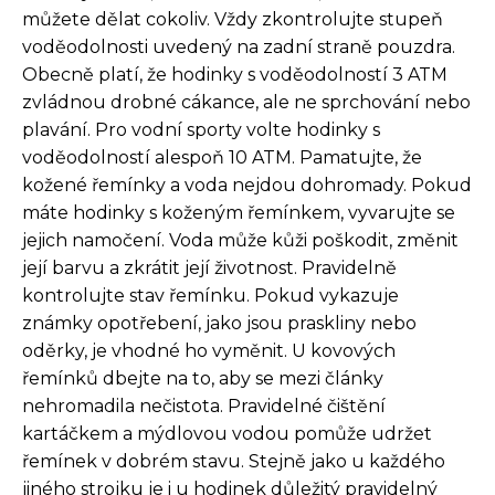
můžete dělat cokoliv. Vždy zkontrolujte stupeň
voděodolnosti uvedený na zadní straně pouzdra.
Obecně platí, že hodinky s voděodolností 3 ATM
zvládnou drobné cákance, ale ne sprchování nebo
plavání. Pro vodní sporty volte hodinky s
voděodolností alespoň 10 ATM. Pamatujte, že
kožené řemínky a voda nejdou dohromady. Pokud
máte hodinky s koženým řemínkem, vyvarujte se
jejich namočení. Voda může kůži poškodit, změnit
její barvu a zkrátit její životnost. Pravidelně
kontrolujte stav řemínku. Pokud vykazuje
známky opotřebení, jako jsou praskliny nebo
oděrky, je vhodné ho vyměnit. U kovových
řemínků dbejte na to, aby se mezi články
nehromadila nečistota. Pravidelné čištění
kartáčkem a mýdlovou vodou pomůže udržet
řemínek v dobrém stavu. Stejně jako u každého
jiného strojku je i u hodinek důležitý pravidelný