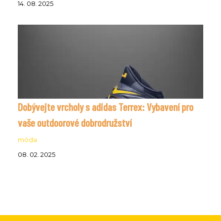
14. 08. 2025
Dobývejte vrcholy s adidas Terrex: Vybavení pro
vaše outdoorové dobrodružství
móda
08. 02. 2025