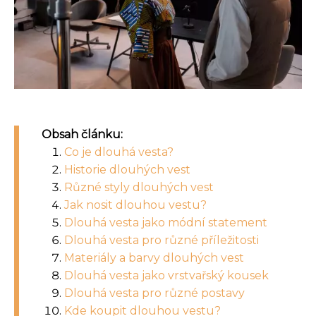
Obsah článku:
Co je dlouhá vesta?
Historie dlouhých vest
Různé styly dlouhých vest
Jak nosit dlouhou vestu?
Dlouhá vesta jako módní statement
Dlouhá vesta pro různé příležitosti
Materiály a barvy dlouhých vest
Dlouhá vesta jako vrstvařský kousek
Dlouhá vesta pro různé postavy
Kde koupit dlouhou vestu?