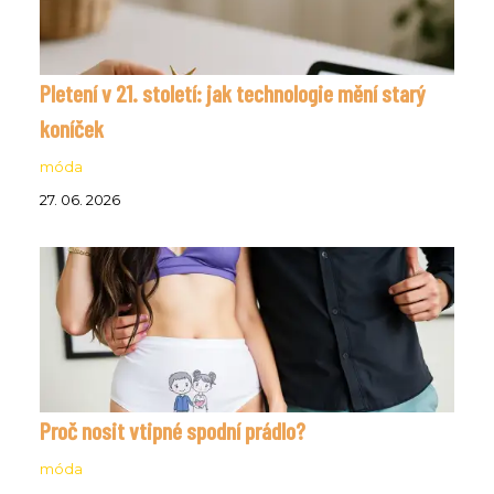
Pletení v 21. století: jak technologie mění starý
koníček
móda
27. 06. 2026
Proč nosit vtipné spodní prádlo?
móda