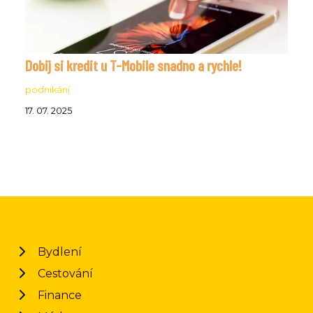
Dobij si kredit u T-Mobile snadno a rychle!
podnikání
17. 07. 2025
Bydlení
Cestování
Finance