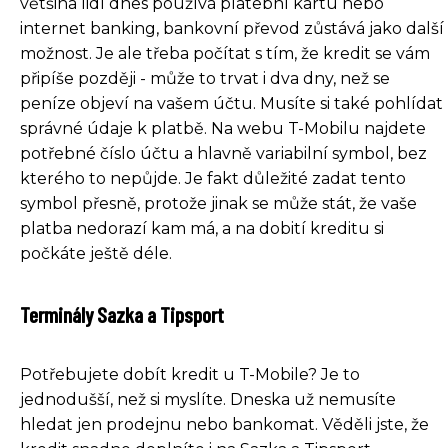
většina lidí dnes používá platební kartu nebo
internet banking, bankovní převod zůstává jako další
možnost. Je ale třeba počítat s tím, že kredit se vám
připíše později - může to trvat i dva dny, než se
peníze objeví na vašem účtu. Musíte si také pohlídat
správné údaje k platbě. Na webu T-Mobilu najdete
potřebné číslo účtu a hlavně variabilní symbol, bez
kterého to nepůjde. Je fakt důležité zadat tento
symbol přesně, protože jinak se může stát, že vaše
platba nedorazí kam má, a na dobití kreditu si
počkáte ještě déle.
Terminály Sazka a Tipsport
Potřebujete dobít kredit u T-Mobile? Je to
jednodušší, než si myslíte. Dneska už nemusíte
hledat jen prodejnu nebo bankomat. Věděli jste, že