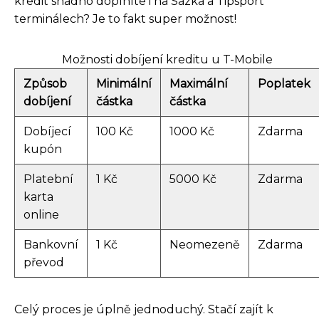
kredit snadno doplníte i na Sazka a Tipsport
terminálech? Je to fakt super možnost!
Možnosti dobíjení kreditu u T-Mobile
Způsob
Minimální
Maximální
Poplatek
dobíjení
částka
částka
Dobíjecí
100 Kč
1000 Kč
Zdarma
kupón
Platební
1 Kč
5000 Kč
Zdarma
karta
online
Bankovní
1 Kč
Neomezeně
Zdarma
převod
Celý proces je úplně jednoduchý. Stačí zajít k