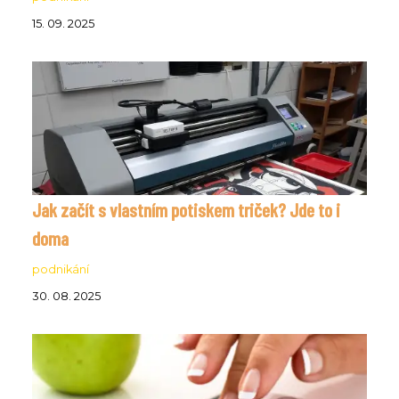
15. 09. 2025
Jak začít s vlastním potiskem triček? Jde to i
doma
podnikání
30. 08. 2025