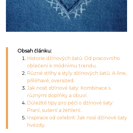
Obsah článku:
Historie džínových šatů: Od pracovního
oblečení k módnímu trendu.
Různé střihy a styly džínových šatů: A-line,
přiléhavé, oversized.
Jak nosit džínové šaty: Kombinace s
různými doplňky a obuví.
Důležité tipy pro péči o džínové šaty:
Praní, sušení a žehlení.
Inspirace od celebrit: Jak nosí džínové šaty
hvězdy.