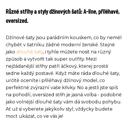
Různé střihy a styly džínových šatů: A-line, přiléhavé,
oversized.
Džínové šaty jsou parádním kouskem, co by neměl
chybět v šatníku žádné moderní ženské. Stejně
jako
dlouhé šaty
, i tyhle můžete nosit na různý
způsob a vytvořit tak super outfity. Mezi
nejžádanější střihy patří áčkový, kterej prostě
sedne každý postavě. Když máte ráda dlouhé šaty,
určitě oceníte i přiléhavý džínový model, co
perfektně zvýrazní vaše křivky. No a jestli jste spíš
na pohodlí, oversized střih je jasná volba - podobně
jako volnější dlouhé šaty vám dá svobodu pohybu.
Ať už si vyberete jakýkoliv styl, vždycky budete
moct ukázat, co ve vás je!