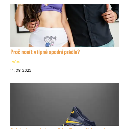
Proč nosit vtipné spodní prádlo?
móda
14. 08. 2025