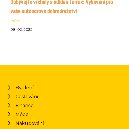
Dobývejte vrcholy s adidas Terrex: Vybavení pro
vaše outdoorové dobrodružství
móda
08. 02. 2025
Bydlení
Cestování
Finance
Móda
Nakupování