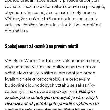
způsob předání spotřebiče. V případě drobných
závad se snažíme o okamžitou opravu na prodejně,
abychom vám co nejvíce usnadnili celý proces.
Věříme, že s našimi službami budete spokojeni a
vaše spotřebiče vám budou sloužit bez problémů
dlouhá léta.
Spokojenost zákazníků na prvním místě
V Elektro World Pardubice si zakládáme na tom,
abychom byli vaším spolehlivým partnerem ve
světě elektroniky. Naším cílem není jen prodej
kvalitních elektrospotřebičů, ale především
budování dlouhodobých vztahů se zákazníky
založených na důvěře a spokojenosti.
Náš tým
zkušených a ochotných prodejců je vám vždy k
dispozici, ať už potřebujete poradit s výběrem té
správné pračky, televize nebo třeba kávovaru.