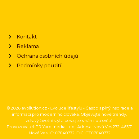
Kontakt
Reklama
Ochrana osobních údajů
Podmínky použití
© 2026 evollution.cz - Evoluce lifestylu - Časopis plný inspirace a
informací pro moderního člověka. Objevujte nové trendy,
zdravý životní styl a cestujte s námi po světě.
Provozovatel: PR Yard media s.r.o., Adresa: Nová Ves 272, 46331
Nová Ves, IČ: 07840772, DIČ: CZ07840772