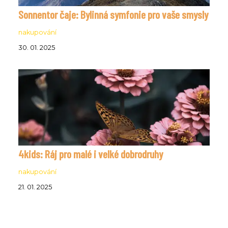
Sonnentor čaje: Bylinná symfonie pro vaše smysly
nakupování
30. 01. 2025
4kids: Ráj pro malé i velké dobrodruhy
nakupování
21. 01. 2025