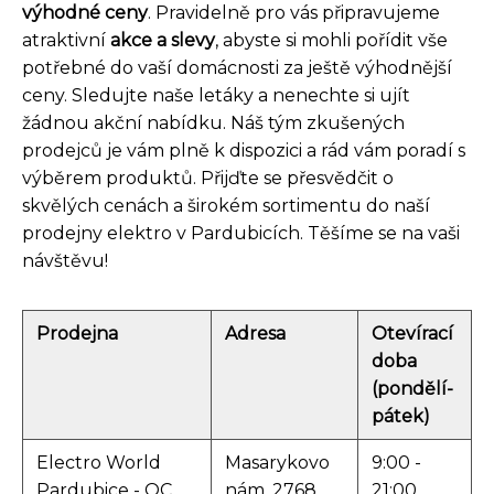
výhodné ceny
. Pravidelně pro vás připravujeme
atraktivní
akce a slevy
, abyste si mohli pořídit vše
potřebné do vaší domácnosti za ještě výhodnější
ceny. Sledujte naše letáky a nenechte si ujít
žádnou akční nabídku. Náš tým zkušených
prodejců je vám plně k dispozici a rád vám poradí s
výběrem produktů. Přijďte se přesvědčit o
skvělých cenách a širokém sortimentu do naší
prodejny elektro v Pardubicích. Těšíme se na vaši
návštěvu!
Prodejna
Adresa
Otevírací
doba
(pondělí-
pátek)
Electro World
Masarykovo
9:00 -
Pardubice - OC
nám. 2768,
21:00