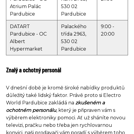
Atrium Palác
530 02
Pardubice
Pardubice
DATART
Palackého
9:00 -
Pardubice - OC
třída 2963,
20:00
Albert
530 02
Hypermarket
Pardubice
Znalý a ochotný personál
V dnešní době je kromě široké nabídky produktů
důležitý také lidský faktor. Právě proto si Electro
World Pardubice zakládá na
zkušeném a
ochotném personálu
, který je připraven vám s
výběrem elektroniky pomoci. Ať už sháníte novou
televizi, pračku nebo třeba jen rychlovarnou
konvici, naši prodavači vám poradí s výběrem toho