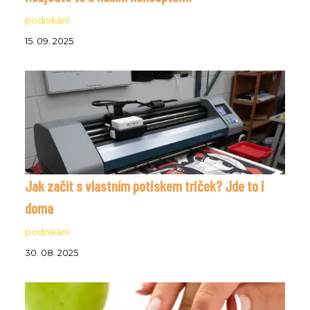
podnikání
15. 09. 2025
Jak začít s vlastním potiskem triček? Jde to i
doma
podnikání
30. 08. 2025