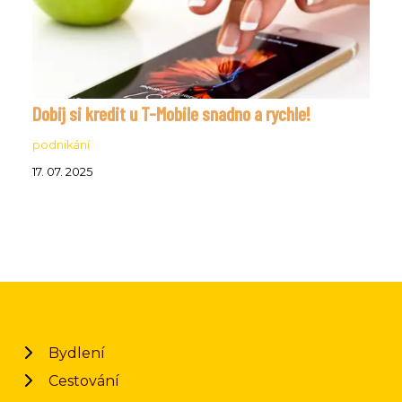
Dobij si kredit u T-Mobile snadno a rychle!
podnikání
17. 07. 2025
Bydlení
Cestování