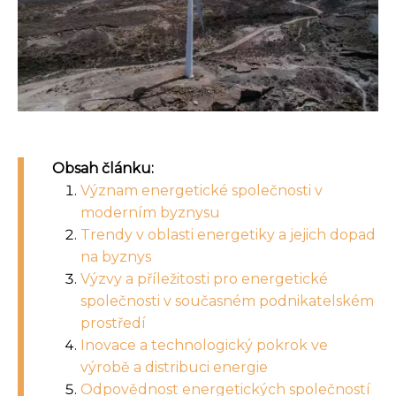
Obsah článku:
Význam energetické společnosti v
moderním byznysu
Trendy v oblasti energetiky a jejich dopad
na byznys
Výzvy a příležitosti pro energetické
společnosti v současném podnikatelském
prostředí
Inovace a technologický pokrok ve
výrobě a distribuci energie
Odpovědnost energetických společností