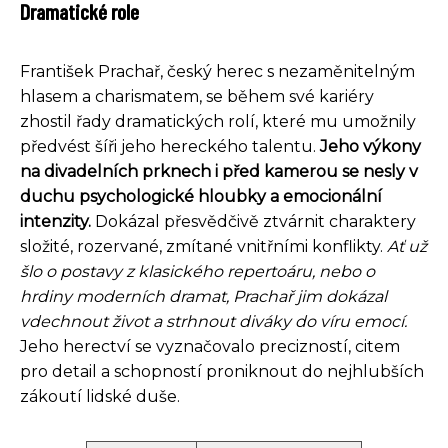
Dramatické role
František Prachař, český herec s nezaměnitelným
hlasem a charismatem, se během své kariéry
zhostil řady dramatických rolí, které mu umožnily
předvést šíři jeho hereckého talentu.
Jeho výkony
na divadelních prknech i před kamerou se nesly v
duchu psychologické hloubky a emocionální
intenzity.
Dokázal přesvědčivě ztvárnit charaktery
složité, rozervané, zmítané vnitřními konflikty.
Ať už
šlo o postavy z klasického repertoáru, nebo o
hrdiny moderních dramat, Prachař jim dokázal
vdechnout život a strhnout diváky do víru emocí.
Jeho herectví se vyznačovalo precizností, citem
pro detail a schopností proniknout do nejhlubších
zákoutí lidské duše.