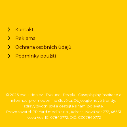
Kontakt
Reklama
Ochrana osobních údajů
Podmínky použití
© 2026 evollution.cz - Evoluce lifestylu - Časopis plný inspirace a
informací pro moderního člověka. Objevujte nové trendy,
zdravý životní styl a cestujte s námi po světě.
Provozovatel: PR Yard media s.r.o., Adresa: Nová Ves 272, 46331
Nová Ves, IČ: 07840772, DIČ: CZ07840772