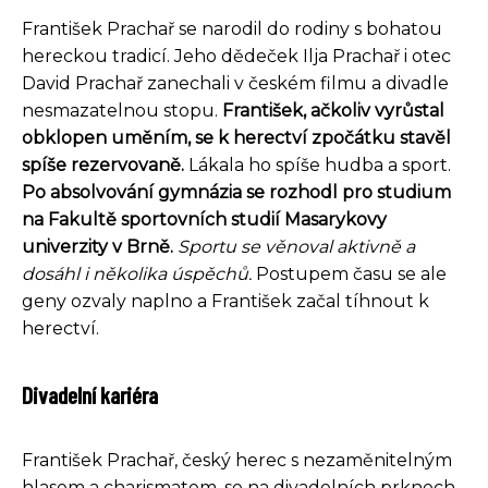
František Prachař se narodil do rodiny s bohatou
hereckou tradicí. Jeho dědeček Ilja Prachař i otec
David Prachař zanechali v českém filmu a divadle
nesmazatelnou stopu.
František, ačkoliv vyrůstal
obklopen uměním, se k herectví zpočátku stavěl
spíše rezervovaně.
Lákala ho spíše hudba a sport.
Po absolvování gymnázia se rozhodl pro studium
na Fakultě sportovních studií Masarykovy
univerzity v Brně.
Sportu se věnoval aktivně a
dosáhl i několika úspěchů.
Postupem času se ale
geny ozvaly naplno a František začal tíhnout k
herectví.
Divadelní kariéra
František Prachař, český herec s nezaměnitelným
hlasem a charismatem, se na divadelních prknech