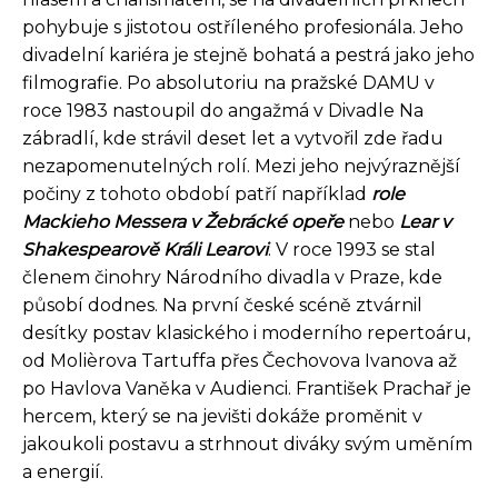
pohybuje s jistotou ostříleného profesionála. Jeho
divadelní kariéra je stejně bohatá a pestrá jako jeho
filmografie. Po absolutoriu na pražské DAMU v
roce 1983 nastoupil do angažmá v Divadle Na
zábradlí, kde strávil deset let a vytvořil zde řadu
nezapomenutelných rolí. Mezi jeho nejvýraznější
počiny z tohoto období patří například
role
Mackieho Messera v Žebrácké opeře
nebo
Lear v
Shakespearově Králi Learovi
. V roce 1993 se stal
členem činohry Národního divadla v Praze, kde
působí dodnes. Na první české scéně ztvárnil
desítky postav klasického i moderního repertoáru,
od Molièrova Tartuffa přes Čechovova Ivanova až
po Havlova Vaněka v Audienci. František Prachař je
hercem, který se na jevišti dokáže proměnit v
jakoukoli postavu a strhnout diváky svým uměním
a energií.