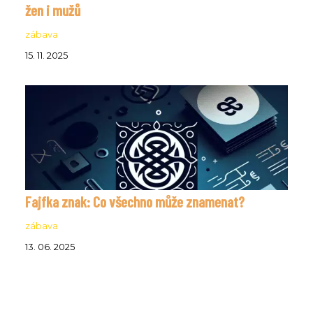
žen i mužů
zábava
15. 11. 2025
Fajfka znak: Co všechno může znamenat?
zábava
13. 06. 2025