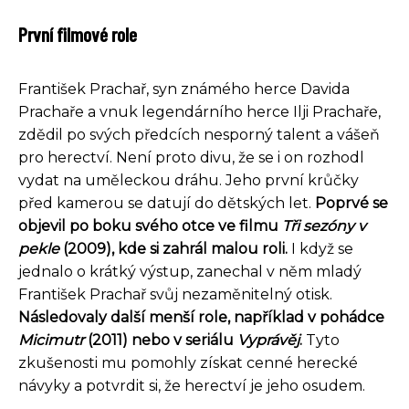
První filmové role
František Prachař, syn známého herce Davida
Prachaře a vnuk legendárního herce Ilji Prachaře,
zdědil po svých předcích nesporný talent a vášeň
pro herectví. Není proto divu, že se i on rozhodl
vydat na uměleckou dráhu. Jeho první krůčky
před kamerou se datují do dětských let.
Poprvé se
objevil po boku svého otce ve filmu
Tři sezóny v
pekle
(2009), kde si zahrál malou roli.
I když se
jednalo o krátký výstup, zanechal v něm mladý
František Prachař svůj nezaměnitelný otisk.
Následovaly další menší role, například v pohádce
Micimutr
(2011) nebo v seriálu
Vyprávěj
.
Tyto
zkušenosti mu pomohly získat cenné herecké
návyky a potvrdit si, že herectví je jeho osudem.