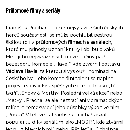
Průlomové filmy a seriály
František Prachař, jeden z nejvýraznějších českých
herců současnosti, se může pochlubit pestrou
škálou rolí v
průlomových filmech a seriálech
,
které mu přinesly uznání kritiky i oblibu diváků.
Mezi jeho nejvýraznější filmové počiny patří
bezesporu komedie „Havel“, kde ztvárnil postavu
Václava Havla
, za kterou si vysloužil nominaci na
Českého lva. Jeho komediální talent se naplno
projevil i v divácky úspěšných snímcích jako „Tři
tygři“, „Shoky & Morthy: Poslední velká akce“ nebo
„Matky“. Prachař se ale neztratí ani v dramatických
rolích, o čemž svědčí jeho působivý výkon ve filmu
„Pouta“. V televizi si František Prachař získal
popularitu díky seriálům jako „MOST!“, kde ztvárnil
jednu z hlavních rolí, nebo „Pět let“ a „Ochránce“.