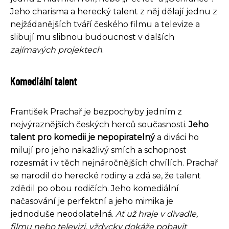
Jeho charisma a herecký talent z něj dělají jednu z
nejžádanějších tváří českého filmu a televize a
slibují mu slibnou budoucnost v dalších
zajímavých projektech
.
Komediální talent
František Prachař je bezpochyby jedním z
nejvýraznějších českých herců současnosti.
Jeho
talent pro komedii je nepopiratelný
a diváci ho
milují pro jeho nakažlivý smích a schopnost
rozesmát i v těch nejnáročnějších chvílích. Prachař
se narodil do herecké rodiny a zdá se, že talent
zdědil po obou rodičích. Jeho komediální
načasování je perfektní a jeho mimika je
jednoduše neodolatelná.
Ať už hraje v divadle,
filmu nebo televizi, vždycky dokáže pobavit