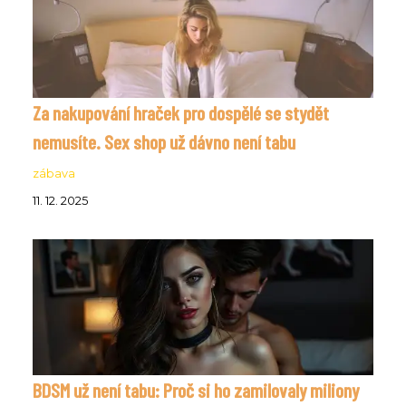
Za nakupování hraček pro dospělé se stydět
nemusíte. Sex shop už dávno není tabu
zábava
11. 12. 2025
BDSM už není tabu: Proč si ho zamilovaly miliony