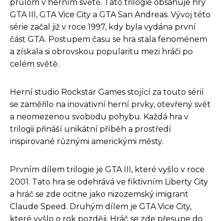
průlom v herním světě. Tato trilogie obsahuje hry
GTA III, GTA Vice City a GTA San Andreas. Vývoj této
série začal již v roce 1997, kdy byla vydána první
část GTA. Postupem času se hra stala fenoménem
a získala si obrovskou popularitu mezi hráči po
celém světě.
Herní studio Rockstar Games stojící za touto sérií
se zaměřilo na inovativní herní prvky, otevřený svět
a neomezenou svobodu pohybu. Každá hra v
trilogii přináší unikátní příběh a prostředí
inspirované různými americkými městy.
Prvním dílem trilogie je GTA III, které vyšlo v roce
2001. Tato hra se odehrává ve fiktivním Liberty City
a hráč se zde ocitne jako nizozemský imigrant
Claude Speed. Druhým dílem je GTA Vice City,
které vyšlo o rok později. Hráč se zde přesune do