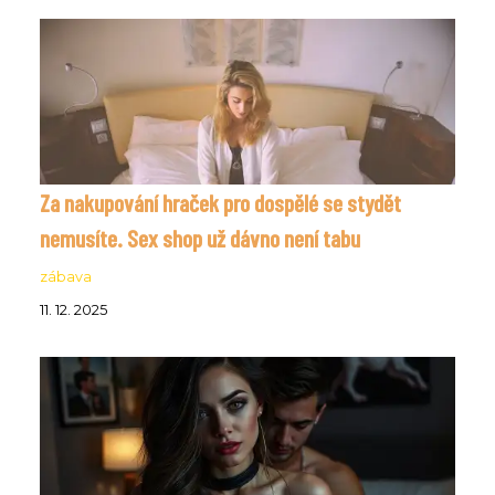
Za nakupování hraček pro dospělé se stydět
nemusíte. Sex shop už dávno není tabu
zábava
11. 12. 2025