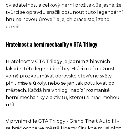
ovladatelnost a celkový herní prožitek. Je jasné, že
tvůrci se opravdu snažili posunout tuto legendární
hru na novou úroveň a jejich práce stojí za to
ocenit.
Hratelnost a herní mechaniky v GTA Trilogy
Hratelnost v GTA Trilogy je jedním z hlavních
lákadel této legendární hry. Hráči mají možnost
volně prozkoumávat obrovské otevřené světy,
plnit mise a úkoly, nebo se jen tak potulovat po
městech. Každá hra v trilogii nabízí rozmanité
herní mechaniky a aktivitu, kterou si hráči mohou
užít.
V prvním díle GTA Trilogy - Grand Theft Auto III -
se hráč ocitne ve městě Liberty City, kde musí plnit