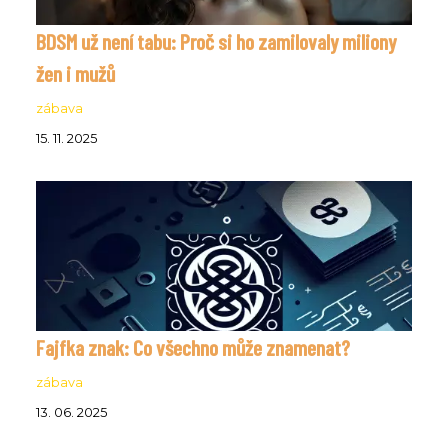
BDSM už není tabu: Proč si ho zamilovaly miliony
žen i mužů
zábava
15. 11. 2025
Fajfka znak: Co všechno může znamenat?
zábava
13. 06. 2025