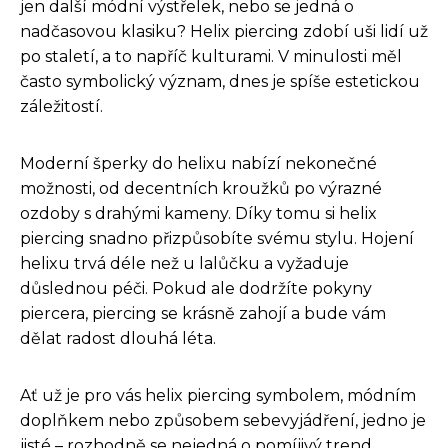
jen další módní výstřelek, nebo se jedná o
nadčasovou klasiku? Helix piercing zdobí uši lidí už
po staletí, a to napříč kulturami. V minulosti měl
často symbolický význam, dnes je spíše estetickou
záležitostí.
Moderní šperky do helixu nabízí nekonečné
možnosti, od decentních kroužků po výrazné
ozdoby s drahými kameny. Díky tomu si helix
piercing snadno přizpůsobíte svému stylu. Hojení
helixu trvá déle než u lalůčku a vyžaduje
důslednou péči. Pokud ale dodržíte pokyny
piercera, piercing se krásně zahojí a bude vám
dělat radost dlouhá léta.
Ať už je pro vás helix piercing symbolem, módním
doplňkem nebo způsobem sebevyjádření, jedno je
jisté – rozhodně se nejedná o pomíjivý trend.