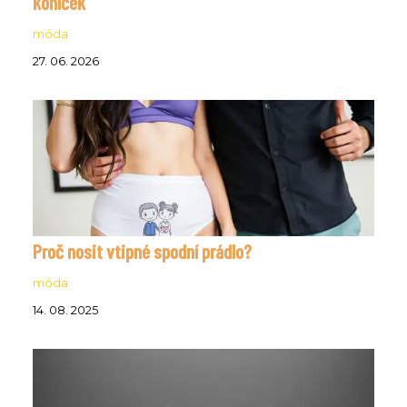
koníček
móda
27. 06. 2026
Proč nosit vtipné spodní prádlo?
móda
14. 08. 2025