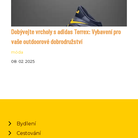
Dobývejte vrcholy s adidas Terrex: Vybavení pro
vaše outdoorové dobrodružství
móda
08. 02. 2025
Bydlení
Cestování