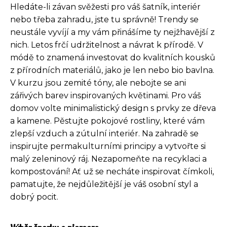
Hledáte-li závan svěžesti pro váš šatník, interiér
nebo třeba zahradu, jste tu správně! Trendy se
neustále vyvíjí a my vám přinášíme ty nejžhavější z
nich. Letos frčí udržitelnost a návrat k přírodě. V
módě to znamená investovat do kvalitních kousků
z přírodních materiálů, jako je len nebo bio bavlna.
V kurzu jsou zemité tóny, ale nebojte se ani
zářivých barev inspirovaných květinami. Pro váš
domov volte minimalistický design s prvky ze dřeva
a kamene. Pěstujte pokojové rostliny, které vám
zlepší vzduch a zútulní interiér. Na zahradě se
inspirujte permakulturními principy a vytvořte si
malý zeleninový ráj. Nezapomeňte na recyklaci a
kompostování! Ať už se necháte inspirovat čímkoli,
pamatujte, že nejdůležitější je váš osobní styl a
dobrý pocit.