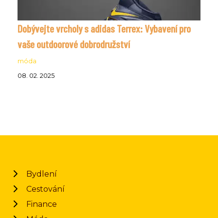
Dobývejte vrcholy s adidas Terrex: Vybavení pro
vaše outdoorové dobrodružství
móda
08. 02. 2025
Bydlení
Cestování
Finance