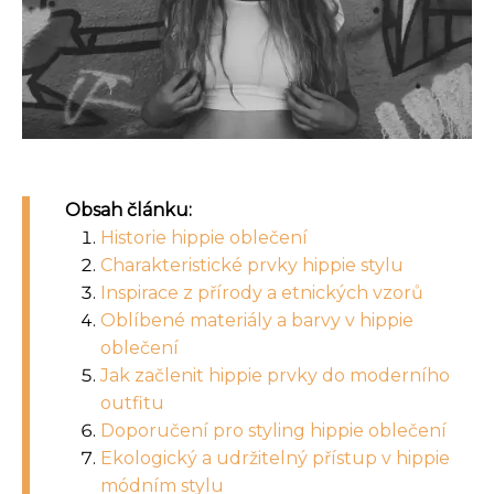
Obsah článku:
Historie hippie oblečení
Charakteristické prvky hippie stylu
Inspirace z přírody a etnických vzorů
Oblíbené materiály a barvy v hippie
oblečení
Jak začlenit hippie prvky do moderního
outfitu
Doporučení pro styling hippie oblečení
Ekologický a udržitelný přístup v hippie
módním stylu