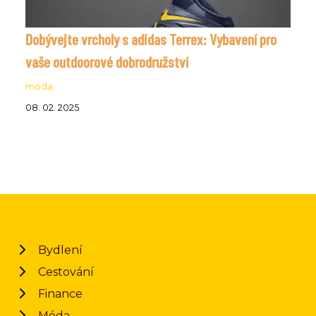
Dobývejte vrcholy s adidas Terrex: Vybavení pro
vaše outdoorové dobrodružství
móda
08. 02. 2025
Bydlení
Cestování
Finance
Móda