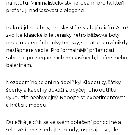
na jistotu. Minimalistický styl je ideální pro ty, kteří
preferují nadčasovost a eleganci.
Pokud jde o obuv, tenisky stále kralují ulicím. Ať už
zvolíte klasické bílé tenisky, retro běžecké boty
nebo moderní chunky tenisky, s touto obuví nikdy
nešlápnete vedle. Pro formálnější příležitosti
sáhněte po elegantních mokasínech, loafers nebo
balerínám.
Nezapomínejte ani na doplňky! Klobouky, šátky,
šperky a kabelky dokáží z obyčejného outfitu
vykouzlit neobyčejný. Nebojte se experimentovat
a hrát si s módou.
Důležité je cítit se ve svém oblečení pohodlně a
sebevědomě. Sledujte trendy, inspirujte se, ale