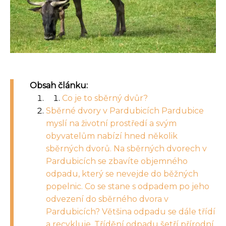
Obsah článku:
Co je to sběrný dvůr?
Sběrné dvory v Pardubicích Pardubice
myslí na životní prostředí a svým
obyvatelům nabízí hned několik
sběrných dvorů. Na sběrných dvorech v
Pardubicích se zbavíte objemného
odpadu, který se nevejde do běžných
popelnic. Co se stane s odpadem po jeho
odvezení do sběrného dvora v
Pardubicích? Většina odpadu se dále třídí
a recykluje. Třídění odpadu šetří přírodní