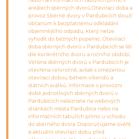
nebo na informačních tabulích přímo v
areálech sběrných dvorů.Otevírací doba a
provoz Sběrné dvory v Pardubicích slouží
občanům k bezplatnému odkládání
objemnějšího odpadu, který nelze
vyhodit do běžných popelnic. Otevírací
doba sběrných dvorů v Pardubicích se liší
dle konkrétního dvoru a ročního období.
Většina sběrných dvorů v Pardubicích je
otevřena celoročně, avšak s omezenou
otevírací dobou během víkendů a
státních svátků. Informace o provozní
době jednotlivých sběrných dvorů v
Pardubicích naleznete na webových
stránkách města Pardubice nebo na
informačních tabulích přímo u vchodu
do sběrného dvora. Doporučujeme ověřit
si aktuální otevírací dobu před