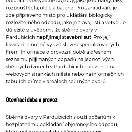
odložit i
nebezpečné odpady
, jako jsou barvy, laky,
rozpouštědla, oleje a baterie. Pro zahrádkáře je
zde připraveno místo pro ukládání biologicky
rozložitelného odpadu, jako je tráva, listí a větve. Je
důležité si uvědomit, že sběrné dvory v
Pardubicích
nepřijímají stavební suť
. Pro její
likvidaci je nutné využít služeb specializovaných
firem. Informace o provozní době a přesném
seznamu přijímaných odpadů na jednotlivých
sběrných dvorech v Pardubicích naleznete na
webových stránkách města nebo na informačních
tabulích přímo v areálech sběrných dvorů.
Otevírací doba a provoz
Sběrné dvory v Pardubicích slouží občanům k
bezplatnému odkládání objemnějšího odpadu,
který nelze vyhodit do běžných popelnic.