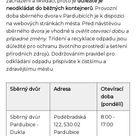
zacházení a likvidaci, proto je
důležité je
neodkládat do běžných kontejnerů
. Provozní
doba sběrného dvora v Pardubicích je k dispozici
na webových stránkách města. Před návštěvou
sběrného dvora je vhodné si
ověřit otevírací dobu a
případné změny
. Třídění a recyklace odpadu jsou
důležité pro ochranu životního prostředí a šetření
přírodních zdrojů. Dodržováním pravidel pro
odkládání odpadu přispíváte k čistšímu a
zdravějšímu městu.
Sběrný dvůr
Adresa
Otevírací
doba
(pondělí)
Sběrný dvůr
Poděbradská
8:00 -
Pardubice -
122, 530 02
17:00
Dukla
Pardubice