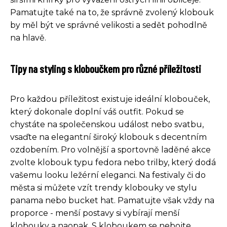
Pamatujte také na to, že správně zvolený klobouk
by měl být ve správné velikosti a sedět pohodlně
na hlavě.
Tipy na styling s kloboučkem pro různé příležitosti
Pro každou příležitost existuje ideální klobouček,
který dokonale doplní váš outfit. Pokud se
chystáte na společenskou událost nebo svatbu,
vsaďte na elegantní široký klobouk s decentním
ozdobením. Pro volnější a sportovně laděné akce
zvolte klobouk typu fedora nebo trilby, který dodá
vašemu looku ležérní eleganci. Na festivaly či do
města si můžete vzít trendy klobouky ve stylu
panama nebo bucket hat. Pamatujte však vždy na
proporce - menší postavy si vybírají menší
klobouky a naopak. S kloboukem se nebojte