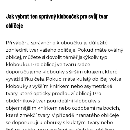
Jak vybrat ten správný klobouček pro svůj tvar
obličeje
Při výběru správného kloboučku je důležité
zohlednit tvar vašeho obličeje. Pokud máte oválný
obličej, můžete si dovolit téměř jakýkoliv typ
klobouku. Pro obličej ve tvaru srdce
doporučujeme klobouky s širším okrajem, které
vyváží šířku čela. Pokud máte kulatý obličej, volte
klobouky s vyšším knírkem nebo asymetrické
tvary, které opticky prodlouží obličej. Pro
obdélníkový tvar jsou ideální klobouky s
objemnějším knírkem nebo ozdobami na bocích,
které změkčí tvary. V případě hranatého obličeje
se doporučují klobouky s kulatými tvary nebo
širšími knírky pro vyvážení ostrých linií obličeje.