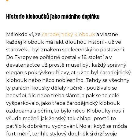
Historie kloboučků jako módního doplňku
Málokdo ví, že
čarodějnický klobouk
a vlastně
každej klobouk má fakt dlouhou historii - už ve
starověku byl znakem společenskýho postavení.
Do Evropy se pořádně dostal v 16. století a v
devatenáctce už prostě musel být každý správný
elegán s pokrývkou hlavy, ať už to byl čarodějnický
klobouk nebo něco noblesního. Tehdy se všechny
ty parádní kousky dělaly ručně - používalo se
hedvábí, filc nebo třeba sláma, a pak se to celé
vyšperkovalo, jako třeba čarodějnický klobouk
ozdobama a péřím, to bylo něco! Klobouky nosili
všude možně jak ženský, tak chlapi, prostě to
patřilo k dobrému vychování. No a i když se móda
furt mění, tenhle stylový doplněk si drží svoje