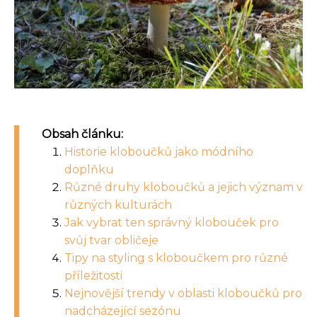
Obsah článku:
Historie kloboučků jako módního
doplňku
Různé druhy kloboučků a jejich význam v
různých kulturách
Jak vybrat ten správný klobouček pro
svůj tvar obličeje
Tipy na styling s kloboučkem pro různé
příležitosti
Nejnovější trendy v oblasti kloboučků pro
nadcházející sezónu