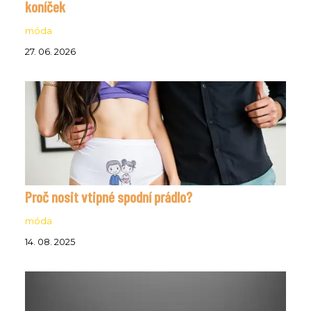
koníček
móda
27. 06. 2026
Proč nosit vtipné spodní prádlo?
móda
14. 08. 2025