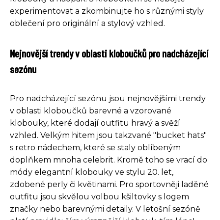
experimentovat a zkombinujte ho s různými styly
oblečení pro originální a stylový vzhled.
Nejnovější trendy v oblasti kloboučků pro nadcházející
sezónu
Pro nadcházející sezónu jsou nejnovějšími trendy
v oblasti kloboučků barevné a vzorované
klobouky, které dodají outfitu hravý a svěží
vzhled. Velkým hitem jsou takzvané "bucket hats"
s retro nádechem, které se staly oblíbeným
doplňkem mnoha celebrit. Kromě toho se vrací do
módy elegantní klobouky ve stylu 20. let,
zdobené perly či květinami. Pro sportovněji laděné
outfitu jsou skvělou volbou kšiltovky s logem
značky nebo barevnými detaily. V letošní sezóně