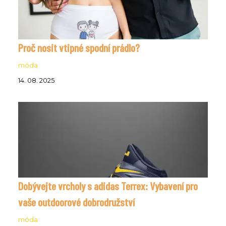
Proč nosit vtipné spodní prádlo?
móda
14. 08. 2025
Dobývejte vrcholy s adidas Terrex: Vybavení pro
vaše outdoorové dobrodružství
móda