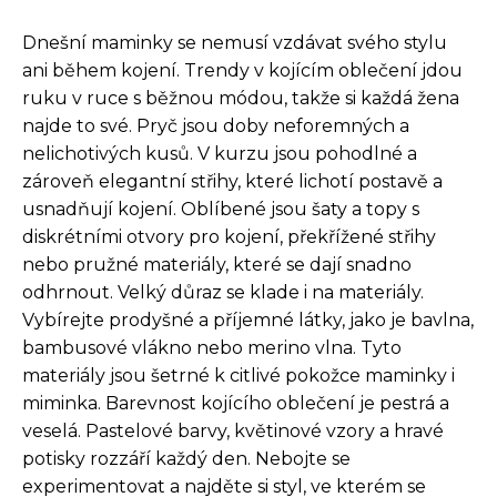
Dnešní maminky se nemusí vzdávat svého stylu
ani během kojení. Trendy v kojícím oblečení jdou
ruku v ruce s běžnou módou, takže si každá žena
najde to své. Pryč jsou doby neforemných a
nelichotivých kusů. V kurzu jsou pohodlné a
zároveň elegantní střihy, které lichotí postavě a
usnadňují kojení. Oblíbené jsou šaty a topy s
diskrétními otvory pro kojení, překřížené střihy
nebo pružné materiály, které se dají snadno
odhrnout. Velký důraz se klade i na materiály.
Vybírejte prodyšné a příjemné látky, jako je bavlna,
bambusové vlákno nebo merino vlna. Tyto
materiály jsou šetrné k citlivé pokožce maminky i
miminka. Barevnost kojícího oblečení je pestrá a
veselá. Pastelové barvy, květinové vzory a hravé
potisky rozzáří každý den. Nebojte se
experimentovat a najděte si styl, ve kterém se