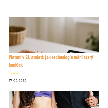
Pletení v 21. století: jak technologie mění starý
koníček
móda
27. 06. 2026