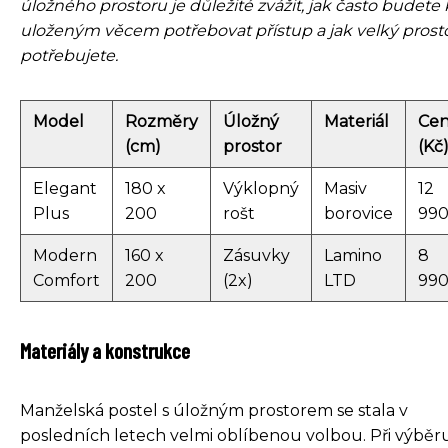
úložného prostoru je důležité zvážit, jak často budete 
uloženým věcem potřebovat přístup a jak velký prost
potřebujete.
Model
Rozměry
Úložný
Materiál
Ce
(cm)
prostor
(Kč
Elegant
180 x
Výklopný
Masiv
12
Plus
200
rošt
borovice
99
Modern
160 x
Zásuvky
Lamino
8
Comfort
200
(2x)
LTD
99
Materiály a konstrukce
Manželská postel s úložným prostorem se stala v
posledních letech velmi oblíbenou volbou. Při výběr