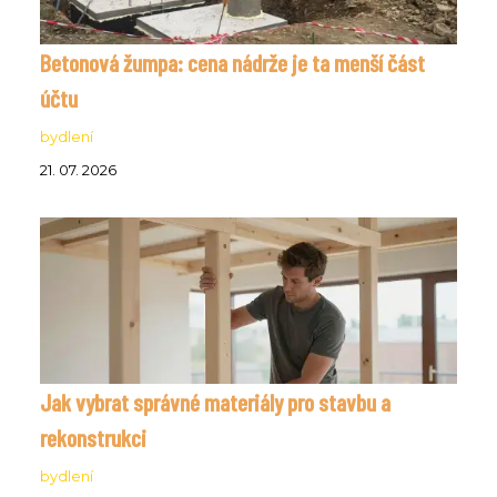
Betonová žumpa: cena nádrže je ta menší část
účtu
bydlení
21. 07. 2026
Jak vybrat správné materiály pro stavbu a
rekonstrukci
bydlení