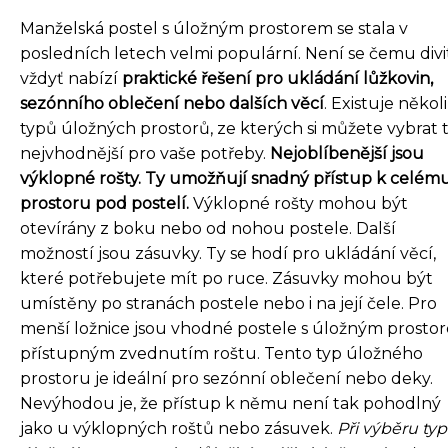
Manželská postel s úložným prostorem se stala v
posledních letech velmi populární. Není se čemu divit
vždyť nabízí
praktické řešení pro ukládání lůžkovin,
sezónního oblečení nebo dalších věcí
. Existuje někol
typů úložných prostorů, ze kterých si můžete vybrat 
nejvhodnější pro vaše potřeby.
Nejoblíbenější jsou
výklopné rošty. Ty umožňují snadný přístup k celém
prostoru pod postelí.
Výklopné rošty mohou být
otevírány z boku nebo od nohou postele. Další
možností jsou zásuvky. Ty se hodí pro ukládání věcí,
které potřebujete mít po ruce. Zásuvky mohou být
umístěny po stranách postele nebo i na její čele. Pro
menší ložnice jsou vhodné postele s úložným prosto
přístupným zvednutím roštu. Tento typ úložného
prostoru je ideální pro sezónní oblečení nebo deky.
Nevýhodou je, že přístup k němu není tak pohodlný
jako u výklopných roštů nebo zásuvek.
Při výběru ty