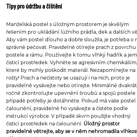
Tipy pro údržbu a čištění
Manželská postel s úložným prostorem je skvělým
řešením pro ukládání lůžního prádla, dek a dalších vě
Aby vám postel dlouho a dobře sloužila, je potřeba o n
správně pečovat. Pravidelně otírejte prach z povrchu
postele a rámu. Používejte k tomu vlhký hadřík a je
čisticí prostředek. Vyhněte se agresivním chemikáliím
které by mohly poškodit materiál. Nezapomínejte na
rošty! Prach a nečistoty se usazují i na nich, proto je
pravidelně vysávejte nebo otírejte. Minimálně dvakrát
ročně zkontrolujte upevnění šroubů a spojů postele 
případě potřeby je dotáhněte. Pokud má vaše postel
čalounění, pravidelně ho vysávejte a čistěte podle
instrukcí výrobce. V případě skvrn použijte vhodný
čisticí prostředek na čalounění.
Úložný prostor
pravidelně větrejte, aby se v něm nehromadila vlhkos