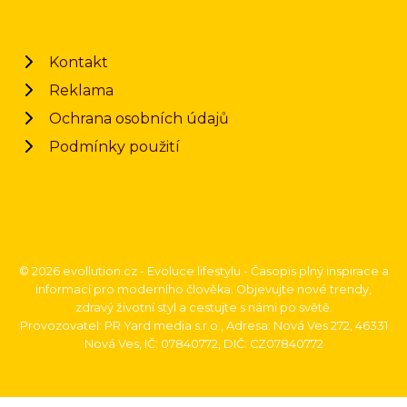
Kontakt
Reklama
Ochrana osobních údajů
Podmínky použití
© 2026 evollution.cz - Evoluce lifestylu - Časopis plný inspirace a
informací pro moderního člověka. Objevujte nové trendy,
zdravý životní styl a cestujte s námi po světě.
Provozovatel: PR Yard media s.r.o., Adresa: Nová Ves 272, 46331
Nová Ves, IČ: 07840772, DIČ: CZ07840772