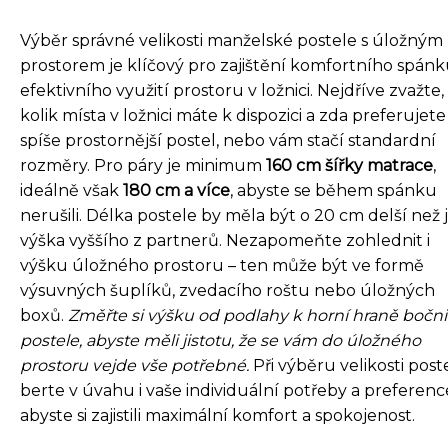
Výběr správné velikosti manželské postele s úložným
prostorem je klíčový pro zajištění komfortního spánk
efektivního využití prostoru v ložnici. Nejdříve zvažte,
kolik místa v ložnici máte k dispozici a zda preferujete
spíše prostornější postel, nebo vám stačí standardní
rozměry. Pro páry je minimum
160 cm šířky matrace
,
ideálně však
180 cm a více
, abyste se během spánku
nerušili. Délka postele by měla být o 20 cm delší než 
výška vyššího z partnerů. Nezapomeňte zohlednit i
výšku úložného prostoru – ten může být ve formě
výsuvných šuplíků, zvedacího roštu nebo úložných
boxů.
Změřte si výšku od podlahy k horní hraně bočn
postele, abyste měli jistotu, že se vám do úložného
prostoru vejde vše potřebné.
Při výběru velikosti post
berte v úvahu i vaše individuální potřeby a preferenc
abyste si zajistili maximální komfort a spokojenost.