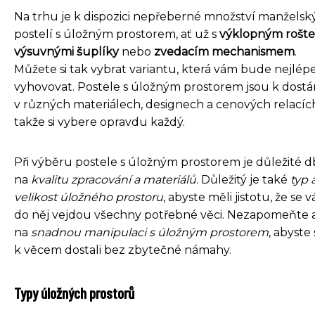
Na trhu je k dispozici nepřeberné množství manželsk
postelí s úložným prostorem, ať už s
výklopným rošt
výsuvnými šuplíky
nebo
zvedacím mechanismem
.
Můžete si tak vybrat variantu, která vám bude nejlép
vyhovovat. Postele s úložným prostorem jsou k dostá
v různých materiálech, designech a cenových relacíc
takže si vybere opravdu každý.
Při výběru postele s úložným prostorem je důležité d
na
kvalitu zpracování a materiálů
. Důležitý je také
typ 
velikost úložného prostoru
, abyste měli jistotu, že se 
do něj vejdou všechny potřebné věci. Nezapomeňte 
na
snadnou manipulaci s úložným prostorem
, abyste
k věcem dostali bez zbytečné námahy.
Typy úložných prostorů