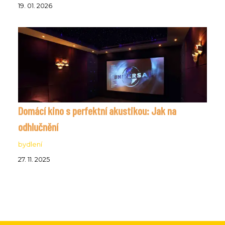
19. 01. 2026
Domácí kino s perfektní akustikou: Jak na
odhlučnění
bydlení
27. 11. 2025