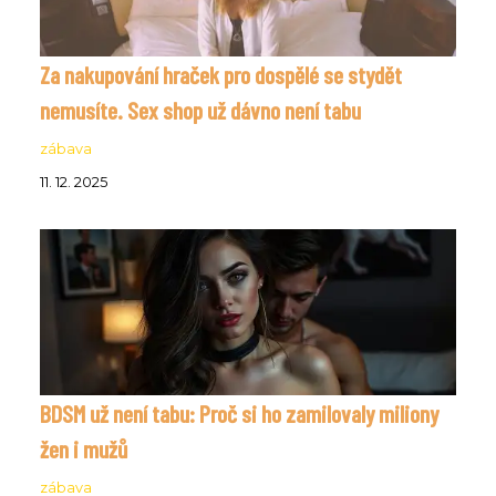
Za nakupování hraček pro dospělé se stydět
nemusíte. Sex shop už dávno není tabu
zábava
11. 12. 2025
BDSM už není tabu: Proč si ho zamilovaly miliony
žen i mužů
zábava