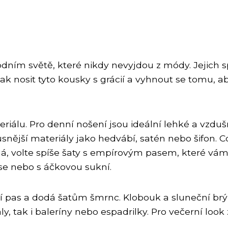
ódním světě, které nikdy nevyjdou z módy. Jejich s
ak nosit tyto kousky s grácií a vyhnout se tomu, 
iálu. Pro denní nošení jsou ideální lehké a vzduš
snější materiály jako hedvábí, satén nebo šifon. Co s
bná, volte spíše šaty s empírovým pasem, které vám 
se nebo s áčkovou sukní.
azní pas a dodá šatům šmrnc. Klobouk a sluneční br
y, tak i baleríny nebo espadrilky. Pro večerní loo