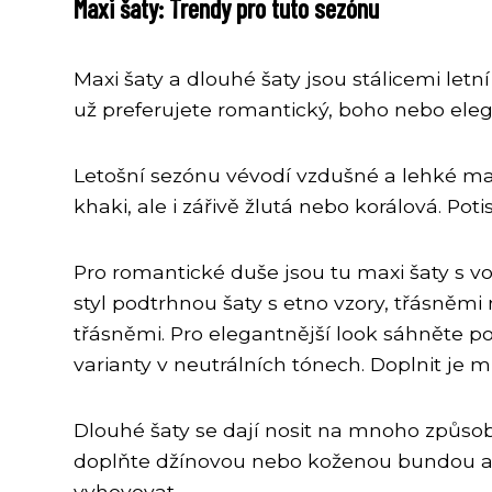
Maxi šaty: Trendy pro tuto sezónu
Maxi šaty a dlouhé šaty jsou stálicemi letn
už preferujete romantický, boho nebo elega
Letošní sezónu vévodí vzdušné a lehké mate
khaki, ale i zářivě žlutá nebo korálová. Po
Pro romantické duše jsou tu maxi šaty s vo
styl podtrhnou šaty s etno vzory, třásněm
třásněmi. Pro elegantnější look sáhněte 
varianty v neutrálních tónech. Doplnit je
Dlouhé šaty se dají nosit na mnoho způsob
doplňte džínovou nebo koženou bundou a k
vyhovovat.