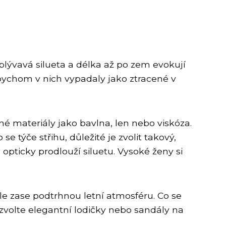
plývavá silueta a délka až po zem evokují
abychom v nich vypadaly jako ztracené v
né materiály jako bavlna, len nebo viskóza.
e týče střihu, důležité je zvolit takový,
opticky prodlouží siluetu. Vysoké ženy si
ýle zase podtrhnou letní atmosféru. Co se
k zvolte elegantní lodičky nebo sandály na