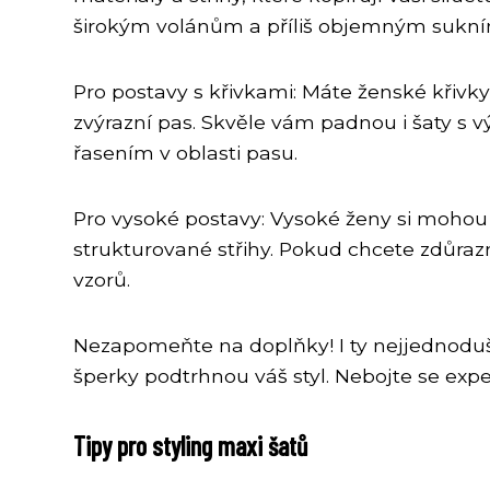
širokým volánům a příliš objemným sukním
Pro postavy s křivkami: Máte ženské křivky
zvýrazní pas. Skvěle vám padnou i šaty s vý
řasením v oblasti pasu.
Pro vysoké postavy: Vysoké ženy si mohou 
strukturované střihy. Pokud chcete zdůrazn
vzorů.
Nezapomeňte na doplňky! I ty nejjednodušš
šperky podtrhnou váš styl. Nebojte se exp
Tipy pro styling maxi šatů