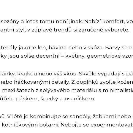
í sezóny a letos tomu není jinak. Nabízí komfort, v
ntní styl, v záplavě trendů si zaručeně vyberete.
riály jako je len, bavlna nebo viskóza. Barvy se n
tisky jsou spíše decentní – květiny, geometrické vz
lánky, krajkou nebo výšivkou. Skvěle vypadají s pá
i nebo háčkovanými detaily. Z doplňků zvolte kože
po maxi šatech z splývavého materiálu s minimalis
 můžete páskem, šperky a psaníčkem.
ů. V létě je kombinujte se sandály, žabkami nebo 
otníčkovými botami. Nebojte se experimentovat a 