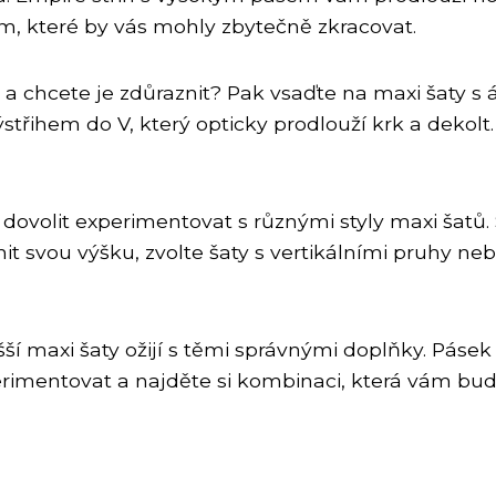
, které by vás mohly zbytečně zkracovat.
 a chcete je zdůraznit? Pak vsaďte na maxi šaty s á
střihem do V, který opticky prodlouží krk a dekolt.
dovolit experimentovat s různými styly maxi šatů. 
it svou výšku, zvolte šaty s vertikálními pruhy neb
í maxi šaty ožijí s těmi správnými doplňky. Pásek
erimentovat a najděte si kombinaci, která vám bude