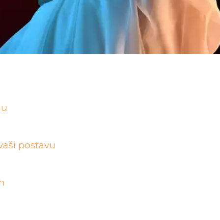
nu
vaši postavu
ch