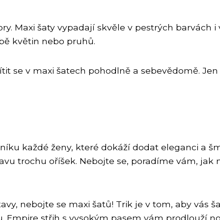
ry. Maxi šaty vypadají skvěle v pestrých barvách 
obě květin nebo pruhů.
 je cítit se v maxi šatech pohodlně a sebevědomě. 
tníku každé ženy, které dokáží dodat eleganci a šmrn
u trochu oříšek. Nebojte se, poradíme vám, jak nají
y, nebojte se maxi šatů! Trik je v tom, aby vás šat
uetu. Empire střih s vysokým pasem vám prodlouží no