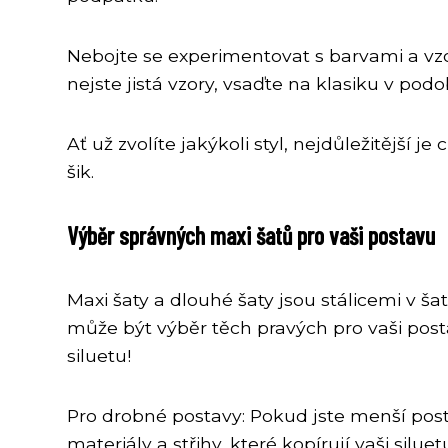
Nebojte se experimentovat s barvami a vzo
nejste jistá vzory, vsaďte na klasiku v pod
Ať už zvolíte jakýkoli styl, nejdůležitější
šik.
Výběr správných maxi šatů pro vaši postavu
Maxi šaty a dlouhé šaty jsou stálicemi v ša
může být výběr těch pravých pro vaši postav
siluetu!
Pro drobné postavy: Pokud jste menší postav
materiály a střihy, které kopírují vaši sil