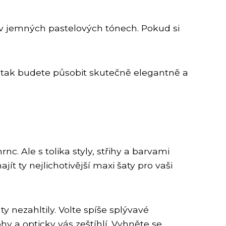
i v jemných pastelových tónech. Pokud si
Jen tak budete působit skutečně elegantně a
c. Ale s tolika styly, střihy a barvami
t ty nejlichotivější maxi šaty pro vaši
y nezahltily. Volte spíše splývavé
hy a opticky vás zeštíhlí. Vyhněte se