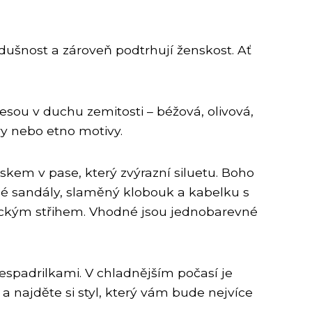
zdušnost a zároveň podtrhují ženskost. Ať
esou v duchu zemitosti – béžová, olivová,
ory nebo etno motivy.
skem v pase, který zvýrazní siluetu. Boho
né sandály, slaměný klobouk a kabelku s
tickým střihem. Vhodné jsou jednobarevné
espadrilkami. V chladnějším počasí je
najděte si styl, který vám bude nejvíce