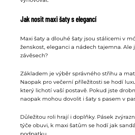
Jak nosit maxi šaty s elegancí
Maxi šaty a dlouhé šaty jsou stálicemi v m
ženskost, eleganci a nádech tajemna. Ale j
závěsech?
Základem je výběr správného střihu a mater
Naopak pro večerní příležitosti se hodí luxu
který lichotí vaší postavě. Pokud jste dro
naopak mohou dovolit i šaty s pasem v pa
Důležitou roli hrají i doplňky. Pásek zvýr
týče obuvi, k maxi šatům se hodí jak sandál
podpatku.