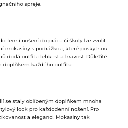
gnačního spreje.
odenní nošení do práce či školy lze zvolit
ální mokasíny s podrážkou, které poskytnou
ů dodá outfitu lehkost a hravost. Důležité
lým doplňkem každého outfitu.
odlí se staly oblíbeným doplňkem mnoha
tylový look pro každodenní nošení. Pro
istikovanost a eleganci. Mokasiny tak