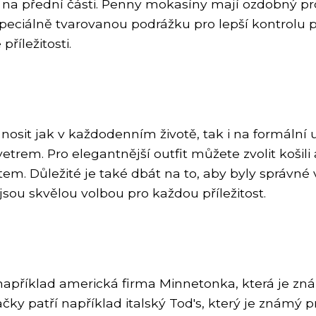
a přední části. Penny mokasíny mají ozdobný pro
speciálně tvarovanou podrážku pro lepší kontrolu 
říležitosti.
nosit jak v každodenním životě, tak i na formální ud
rem. Pro elegantnější outfit můžete zvolit košili 
em. Důležité je také dbát na to, aby byly správné 
 jsou skvělou volbou pro každou příležitost.
například americká firma Minnetonka, která je zná
čky patří například italský Tod's, který je známý 