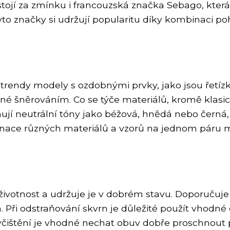
stojí za zmínku i francouzská značka Sebago, která
to značky si udržují popularitu díky kombinaci poh
rendy modely s ozdobnými prvky, jako jsou řetízky
é šněrováním. Co se týče materiálů, kromě klasic
jí neutrální tóny jako béžová, hnědá nebo černá, a
inace různých materiálů a vzorů na jednom páru 
životnost a udržuje je v dobrém stavu. Doporučuje
i odstraňování skvrn je důležité použít vhodné či
vyčištění je vhodné nechat obuv dobře proschnout p