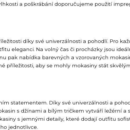
 vlhkosti a poškrábání doporučujeme použití impre
žitosti díky své univerzálnosti a pohodlí. Pro každ
fitu eleganci. Na volný čas či procházky jsou ide
ezónu pak nabídka barevných a vzorovaných mokasin
ané příležitosti, aby se mohly mokasiny stát skvě
dním statementem. Díky své univerzálnosti a poh
asin s džínami a bílým tričkem vytváří ležérní a s
okasiny s jemnými detaily, které dodají outfitu sof
o jednotlivce.