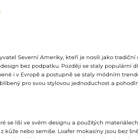
t
atel Severní Ameriky, kteří je nosili jako tradičn
esign bez podpatku. Později se staly populární dí
líbené i v Evropě a postupně se staly módním tre
blíbený pro svou stylovou jednoduchost a pohodln
ré se liší ve svém designu a použitých materiálech
y z kůže nebo semiše. Loafer mokasíny jsou bez šně