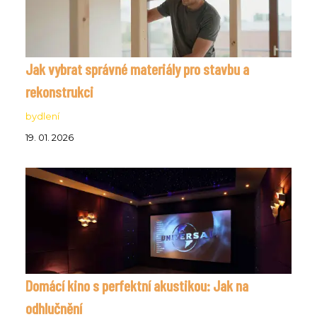
Jak vybrat správné materiály pro stavbu a
rekonstrukci
bydlení
19. 01. 2026
Domácí kino s perfektní akustikou: Jak na
odhlučnění