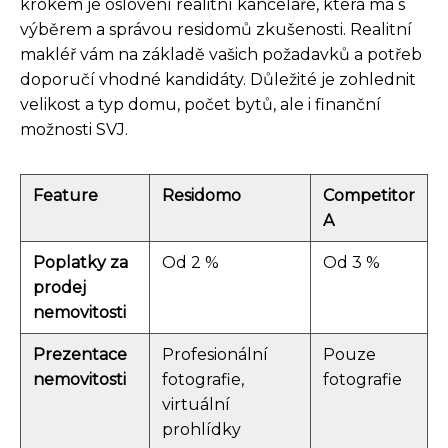
krokem je oslovení realitní kanceláře, která má s
výběrem a správou residomů zkušenosti. Realitní
makléř vám na základě vašich požadavků a potřeb
doporučí vhodné kandidáty. Důležité je zohlednit
velikost a typ domu, počet bytů, ale i finanční
možnosti SVJ.
Feature
Residomo
Competitor
A
Poplatky za
Od 2 %
Od 3 %
prodej
nemovitosti
Prezentace
Profesionální
Pouze
nemovitosti
fotografie,
fotografie
virtuální
prohlídky