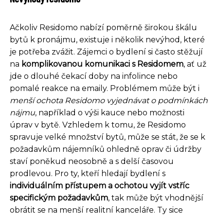
Ačkoliv Residomo nabízí poměrně širokou škálu
bytů k pronájmu, existuje i několik nevýhod, které
je potřeba zvážit. Zájemci o bydlení si často stěžují
na
komplikovanou komunikaci s Residomem
, ať už
jde o dlouhé čekací doby na infolince nebo
pomalé reakce na emaily. Problémem může být i
menší ochota Residomo vyjednávat o podmínkách
nájmu
, například o výši kauce nebo možnosti
úprav v bytě. Vzhledem k tomu, že Residomo
spravuje velké množství bytů, může se stát, že se k
požadavkům nájemníků ohledně oprav či údržby
staví poněkud neosobně a s delší časovou
prodlevou. Pro ty, kteří hledají bydlení s
individuálním přístupem a ochotou vyjít vstříc
specifickým požadavkům
, tak může být vhodnější
obrátit se na menší realitní kanceláře. Ty sice