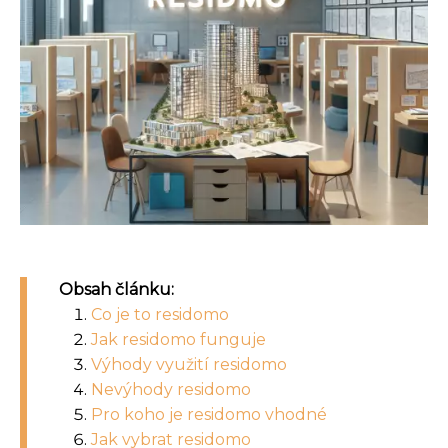
Obsah článku:
Co je to residomo
Jak residomo funguje
Výhody využití residomo
Nevýhody residomo
Pro koho je residomo vhodné
Jak vybrat residomo