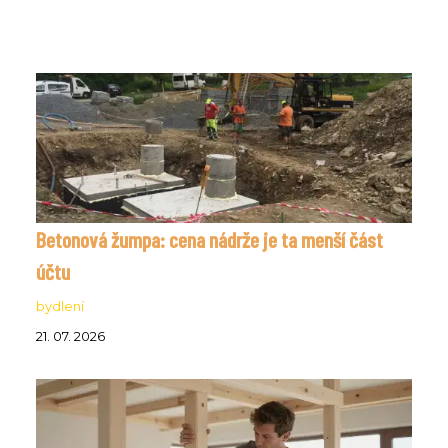
Betonová žumpa: cena nádrže je ta menší část
účtu
bydlení
21. 07. 2026