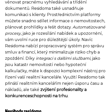
věnovat pracnému vyhledávání a třídění
dokumentů. Residoma také usnadňuje
komunikaci s klienty. Prostřednictvím platformy
můžete snadno sdílet informace o nemovitostech,
plánovat prohlídky a řešit dotazy.
Automatizované
procesy
, jako je rozesílání nabídek a upozornění,
vám uvolní ruce pro důležitější úkoly. Navíc
Residoma nabízí propracovaný systém pro správu
smluv a financí, který minimalizuje riziko chyb a
zpoždění. Díky
integraci s dalšími službami
, jako
jsou katastr nemovitostí nebo hypoteční
kalkulačky, máte k dispozici komplexní nástroj pro
řízení vaší realitní kanceláře. Využití Residomo tak
přináší realitním kancelářím nejen úsporu času a
nákladů, ale také
zvýšení profesionality a
konkurenceschopnosti na trhu
.
Nevýhody residomo