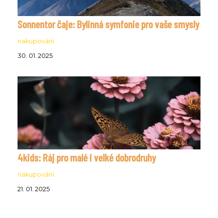
Sonnentor čaje: Bylinná symfonie pro vaše smysly
nakupování
30. 01. 2025
4kids: Ráj pro malé i velké dobrodruhy
nakupování
21. 01. 2025