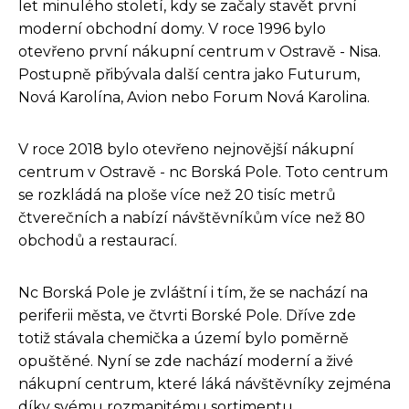
let minulého století, kdy se začaly stavět první
moderní obchodní domy. V roce 1996 bylo
otevřeno první nákupní centrum v Ostravě - Nisa.
Postupně přibývala další centra jako Futurum,
Nová Karolína, Avion nebo Forum Nová Karolina.
V roce 2018 bylo otevřeno nejnovější nákupní
centrum v Ostravě - nc Borská Pole. Toto centrum
se rozkládá na ploše více než 20 tisíc metrů
čtverečních a nabízí návštěvníkům více než 80
obchodů a restaurací.
Nc Borská Pole je zvláštní i tím, že se nachází na
periferii města, ve čtvrti Borské Pole. Dříve zde
totiž stávala chemička a území bylo poměrně
opuštěné. Nyní se zde nachází moderní a živé
nákupní centrum, které láká návštěvníky zejména
díky svému rozmanitému sortimentu.