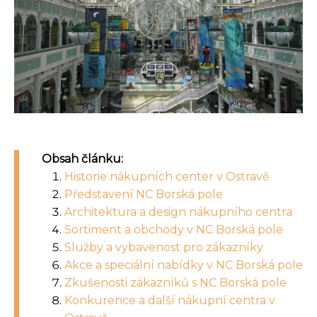
Obsah článku:
Historie nákupních center v Ostravě
Představení NC Borská pole
Architektura a design nákupního centra
Sortiment a obchody v NC Borská pole
Služby a vybavenost pro zákazníky
Akce a speciální nabídky v NC Borská pole
Zkušenosti zákazníků s NC Borská pole
Konkurence a další nákupní centra v