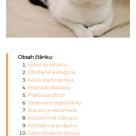
Obsah článku:
Výběr produktů
Oblíbené kategorie
Košík a jeho správa
Možnosti dopravy
Platba za zboží
Sledování objednávky
Vrácení a reklamace
Bezpečnost nákupu
Kontakt na podporu
Často kladené dotazy