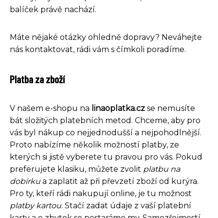
balíček právě nachází.
Máte nějaké otázky ohledně dopravy? Neváhejte
nás kontaktovat, rádi vám s čímkoli poradíme.
Platba za zboží
V našem e-shopu na
linaoplatka.cz
se nemusíte
bát složitých platebních metod. Chceme, aby pro
vás byl nákup co nejjednodušší a nejpohodlnější.
Proto nabízíme několik možností platby, ze
kterých si jistě vyberete tu pravou pro vás. Pokud
preferujete klasiku, můžete zvolit
platbu na
dobírku
a zaplatit až při převzetí zboží od kurýra.
Pro ty, kteří rádi nakupují online, je tu možnost
platby kartou
. Stačí zadat údaje z vaší platební
karty a o zbytek se postaráme my. Samozřejmostí