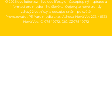
© 2026 evollution.cz - Evoluce lifestylu - Časopis plný inspirace a
informací pro moderního člověka. Objevujte nové trendy,
zdravý životní styl a cestujte s námi po světě.
Provozovatel: PR Yard media s.r.o., Adresa: Nová Ves 272, 46331
Nová Ves, IČ: 07840772, DIČ: CZ07840772