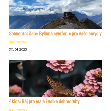
Sonnentor čaje: Bylinná symfonie pro vaše smysly
nakupování
30. 01. 2025
4kids: Ráj pro malé i velké dobrodruhy
nakupování