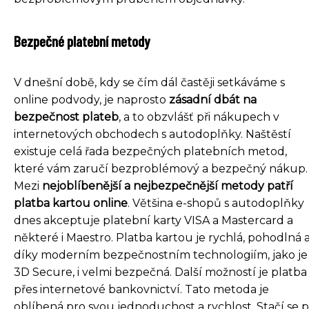
Bezpečné platební metody
V dnešní době, kdy se čím dál častěji setkáváme s
online podvody, je naprosto
zásadní dbát na
bezpečnost plateb
, a to obzvlášť při nákupech v
internetových obchodech s autodoplňky. Naštěstí
existuje celá řada bezpečných platebních metod,
které vám zaručí bezproblémový a bezpečný nákup.
Mezi
nejoblíbenější a nejbezpečnější metody patří
platba kartou online
. Většina e-shopů s autodoplňky
dnes akceptuje platební karty VISA a Mastercard a
některé i Maestro. Platba kartou je rychlá, pohodlná 
díky moderním bezpečnostním technologiím, jako je
3D Secure, i velmi bezpečná. Další možností je platba
přes internetové bankovnictví. Tato metoda je
oblíbená pro svou jednoduchost a rychlost. Stačí se p