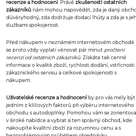
recenze a hodnocení
. Právě
zkušeností ostatních
zákazníků
nám mohou napovědět, zda je daný obch
důvěryhodný, zda dodržuje dodací lhůty a zda je s je
službami spokojenost.
Před nákupem v neznámém internetovém obchodě
se proto vždy vyplatí věnovat pár minut
pročtení
recenzí od ostatních zákazníků
. Získáte tak cenné
informace o kvalitě zboží, rychlosti dodání, vstřícnosti
zákaznického servisu a celkové spokojenosti s
nákupem.
Uživatelské recenze a hodnocení
by pro vás měly být
jedním z klíčových faktorů při výběru internetového
obchodu s autodoplňky. Pomohou vám se zorientova
v široké nabídce a vybrat si ten správný obchod, kde
nakoupíte kvalitní zboží za rozumnou cenu a s
bezproblémovým průběhem objednávky.