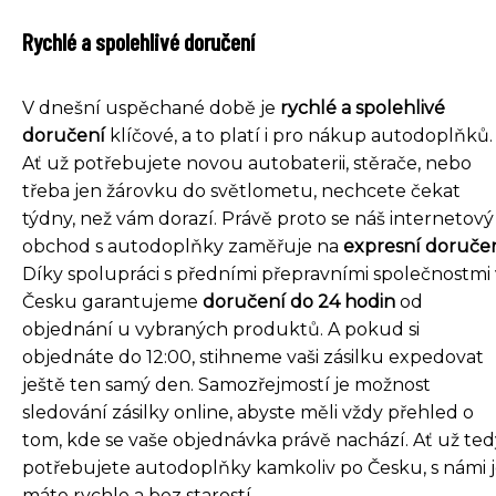
Rychlé a spolehlivé doručení
V dnešní uspěchané době je
rychlé a spolehlivé
doručení
klíčové, a to platí i pro nákup autodoplňků.
Ať už potřebujete novou autobaterii, stěrače, nebo
třeba jen žárovku do světlometu, nechcete čekat
týdny, než vám dorazí. Právě proto se náš internetový
obchod s autodoplňky zaměřuje na
expresní doruče
Díky spolupráci s předními přepravními společnostmi 
Česku garantujeme
doručení do 24 hodin
od
objednání u vybraných produktů. A pokud si
objednáte do 12:00, stihneme vaši zásilku expedovat
ještě ten samý den. Samozřejmostí je možnost
sledování zásilky online, abyste měli vždy přehled o
tom, kde se vaše objednávka právě nachází. Ať už ted
potřebujete autodoplňky kamkoliv po Česku, s námi 
máte rychle a bez starostí.