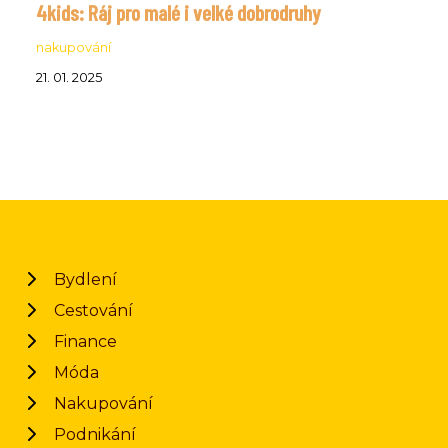
4kids: Ráj pro malé i velké dobrodruhy
nakupování
21. 01. 2025
Bydlení
Cestování
Finance
Móda
Nakupování
Podnikání