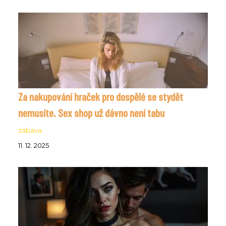
Za nakupování hraček pro dospělé se stydět
nemusíte. Sex shop už dávno není tabu
zábava
11. 12. 2025