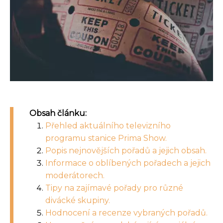
Obsah článku:
Přehled aktuálního televizního
programu stanice Prima Show.
Popis nejnovějších pořadů a jejich obsah.
Informace o oblíbených pořadech a jejich
moderátorech.
Tipy na zajímavé pořady pro různé
divácké skupiny.
Hodnocení a recenze vybraných pořadů.