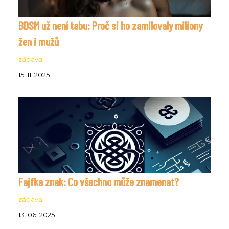
BDSM už není tabu: Proč si ho zamilovaly miliony
žen i mužů
zábava
15. 11. 2025
Fajfka znak: Co všechno může znamenat?
zábava
13. 06. 2025