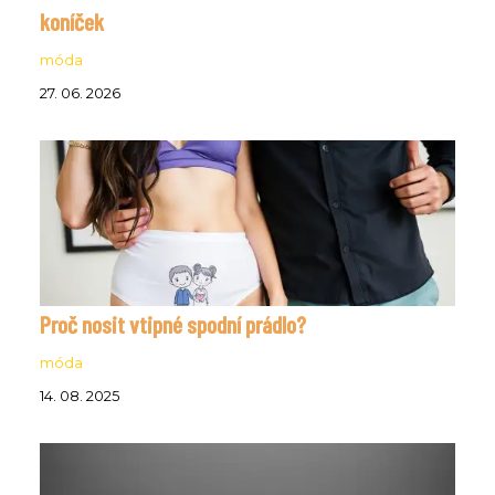
koníček
móda
27. 06. 2026
Proč nosit vtipné spodní prádlo?
móda
14. 08. 2025