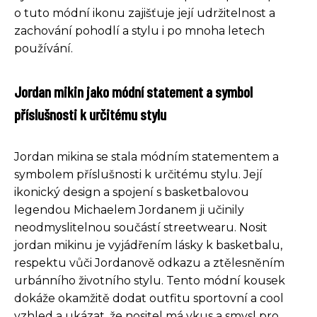
o tuto módní ikonu zajišťuje její udržitelnost a
zachování pohodlí a stylu i po mnoha letech
používání.
Jordan mikin jako módní statement a symbol
příslušnosti k určitému stylu
Jordan mikina se stala módním statementem a
symbolem příslušnosti k určitému stylu. Její
ikonický design a spojení s basketbalovou
legendou Michaelem Jordanem ji učinily
neodmyslitelnou součástí streetwearu. Nosit
jordan mikinu je vyjádřením lásky k basketbalu,
respektu vůči Jordanově odkazu a ztělesněním
urbánního životního stylu. Tento módní kousek
dokáže okamžitě dodat outfitu sportovní a cool
vzhled a ukázat, že nositel má vkus a smysl pro