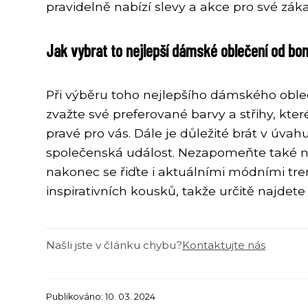
pravidelně nabízí slevy a akce pro své z
Jak vybrat to nejlepší dámské oblečení od bonp
Při výběru toho nejlepšího dámského obleče
zvažte své preferované barvy a střihy, které
pravé pro vás. Dále je důležité brát v úvah
společenská událost. Nezapomeňte také na s
nakonec se řiďte i aktuálními módními tre
inspirativních kousků, takže určitě najde
Našli jste v článku chybu?
Kontaktujte nás
Publikováno: 10. 03. 2024