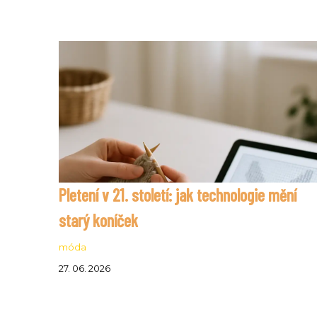
Pletení v 21. století: jak technologie mění
starý koníček
móda
27. 06. 2026