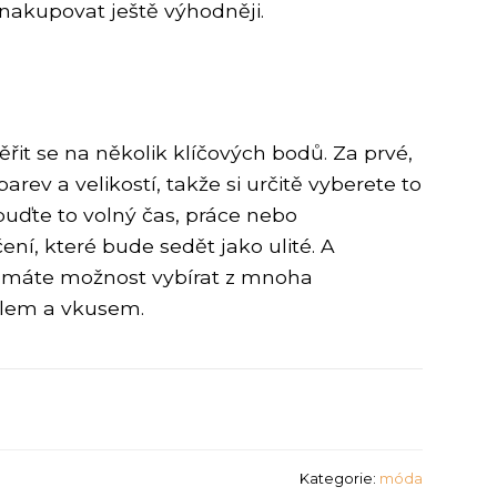
nakupovat ještě výhodněji.
řit se na několik klíčových bodů. Za prvé,
arev a velikostí, takže si určitě vyberete to
 buďte to volný čas, práce nebo
ní, které bude sedět jako ulité. A
ix máte možnost vybírat z mnoha
tylem a vkusem.
Kategorie:
móda