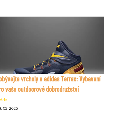
obývejte vrcholy s adidas Terrex: Vybavení
ro vaše outdoorové dobrodružství
óda
. 02. 2025