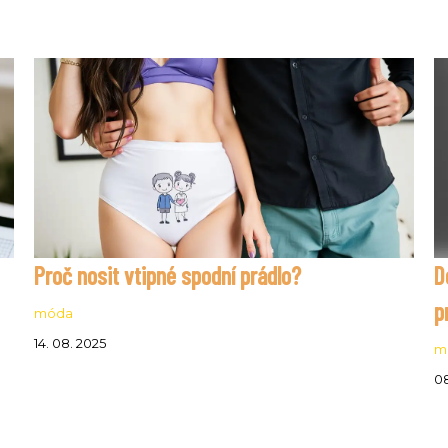
Proč nosit vtipné spodní prádlo?
D
p
móda
14. 08. 2025
m
08