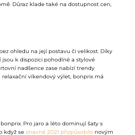
omě. Důraz klade také na dostupnost cen,
z ohledu na její postavu či velikost. Díky
jsou k dispozici pohodlné a stylové
portovní nadšence zase nabízí trendy
na relaxační víkendový výlet, bonprix má
onprix. Pro jaro a léto dominují šaty s
ko když se
stravné 2021 přizpůsobilo
novým