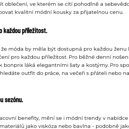
ít oblečení, ve kterém se cítí pohodlně a sebevěd
ovat kvalitní módní kousky za přijatelnou cenu.
 každou příležitost.
, že móda by měla být dostupná pro každou ženu be
ní pro každou příležitost. Pro běžné denní nošení 
pak bonprix láká elegantními šaty a kostýmy. Pro s
i hledáte outfit do práce, na večeři s přáteli nebo 
ou sezónu.
acovní benefity, mění se i módní trendy v nabídce b
 materiálů jako viskóza nebo bavlna - podobně ja