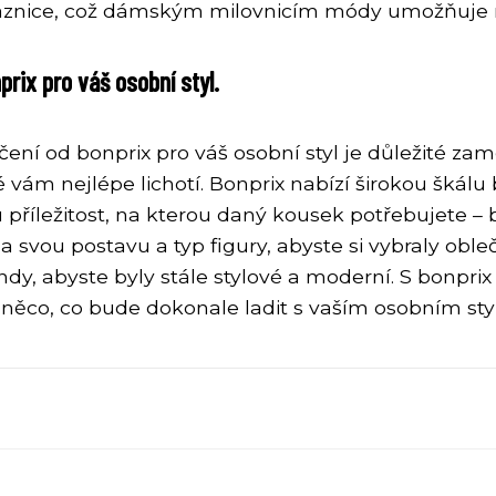
ákaznice, což dámským milovnicím módy umožňuje 
rix pro váš osobní styl.
ní od bonprix pro váš osobní styl je důležité zamě
 vám nejlépe lichotí. Bonprix nabízí širokou škálu b
u příležitost, na kterou daný kousek potřebujete –
vou postavu a typ figury, abyste si vybraly obleče
ndy, abyste byly stále stylové a moderní. S bonpr
te něco, co bude dokonale ladit s vaším osobním s