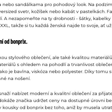
nebo sandálkama pro pohodový look. Na podzim a v
rsized svetr, kožíšek nebo kabát v pastelkách. Fak
. A nezapomeňte na ty drobnosti - šátky, kabelk
XL, takže si tu každá ženská najde to svoje, ať už 
í od bonprix.
ou stylového oblečení, ale také kvalitou materiálů
eriálů s ohledem na pohodlí a trvanlivost oblečen
ako je bavlna, viskóza nebo polyester. Díky tomu si
mné na nošení.
 snaží nabízet moderní a kvalitní oblečení za při
dokáže značka udržet ceny na dostupné úrovni be
dy kousky od bonprix bez toho, aniž by musela utra