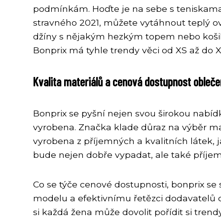
podmínkám. Hoďte je na sebe s teniskama 
stravného 2021, můžete vytáhnout teplý ove
džíny s nějakým hezkým topem nebo košilí
Bonprix má tyhle trendy věci od XS až do XX
Kvalita materiálů a cenová dostupnost oblečen
Bonprix se pyšní nejen svou širokou nabídk
vyrobena. Značka klade důraz na výběr mat
vyrobena z příjemných a kvalitních látek, j
bude nejen dobře vypadat, ale také příje
Co se týče cenové dostupnosti, bonprix se
modelu a efektivnímu řetězci dodavatelů 
si každá žena může dovolit pořídit si tren