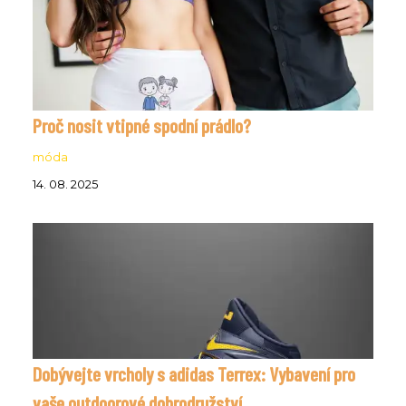
Proč nosit vtipné spodní prádlo?
móda
14. 08. 2025
Dobývejte vrcholy s adidas Terrex: Vybavení pro
vaše outdoorové dobrodružství