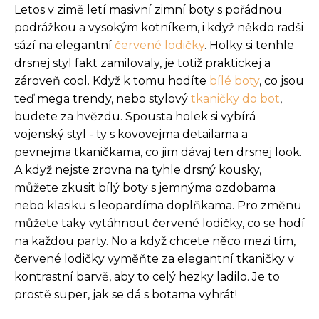
Letos v zimě letí masivní zimní boty s pořádnou
podrážkou a vysokým kotníkem, i když někdo radši
sází na elegantní
červené lodičky
. Holky si tenhle
drsnej styl fakt zamilovaly, je totiž praktickej a
zároveň cool. Když k tomu hodíte
bílé boty
, co jsou
teď mega trendy, nebo stylový
tkaničky do bot
,
budete za hvězdu. Spousta holek si vybírá
vojenský styl - ty s kovovejma detailama a
pevnejma tkaničkama, co jim dávaj ten drsnej look.
A když nejste zrovna na tyhle drsný kousky,
můžete zkusit bílý boty s jemnýma ozdobama
nebo klasiku s leopardíma doplňkama. Pro změnu
můžete taky vytáhnout červené lodičky, co se hodí
na každou party. No a když chcete něco mezi tím,
červené lodičky vyměňte za elegantní tkaničky v
kontrastní barvě, aby to celý hezky ladilo. Je to
prostě super, jak se dá s botama vyhrát!