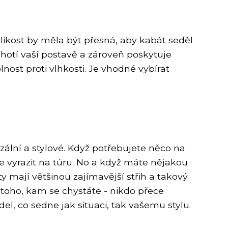
elikost by měla být přesná, aby kabát seděl
lichotí vaší postavě a zároveň poskytuje
nost proti vlhkosti. Je vhodné vybírat
.
rzální a stylové. Když potřebujete něco na
e vyrazit na túru. No a když máte nějakou
 mají většinou zajímavější střih a takový
e toho, kam se chystáte - nikdo přece
el, co sedne jak situaci, tak vašemu stylu.