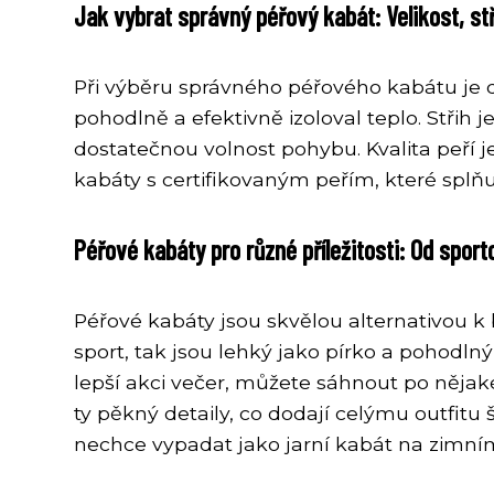
Jak vybrat správný péřový kabát: Velikost, stři
Při výběru správného péřového kabátu je dů
pohodlně a efektivně izoloval teplo. Střih j
dostatečnou volnost pohybu. Kvalita peří j
kabáty s certifikovaným peřím, které splňuj
Péřové kabáty pro různé příležitosti: Od sport
Péřové kabáty jsou skvělou alternativou
sport, tak jsou lehký jako pírko a pohodln
lepší akci večer, můžete sáhnout po nějaké
ty pěkný detaily, co dodají celýmu outfitu 
nechce vypadat jako jarní kabát na zimním 