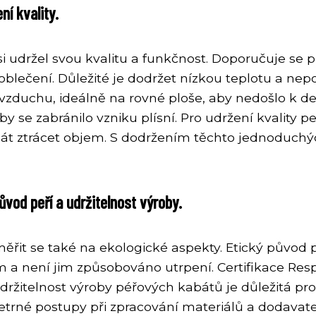
ní kvality.
si udržel svou kvalitu a funkčnost. Doporučuje se
ečení. Důležité je dodržet nízkou teplotu a nepo
 vzduchu, ideálně na rovné ploše, aby nedošlo k d
by se zabránilo vzniku plísní. Pro udržení kvality 
át ztrácet objem. S dodržením těchto jednoduchýc
vod peří a udržitelnost výroby.
ěřit se také na ekologické aspekty. Etický původ 
a není jim způsobováno utrpení. Certifikace Res
. Udržitelnost výroby péřových kabátů je důležitá 
 šetrné postupy při zpracování materiálů a dodava