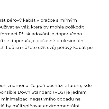
 prát péřový kabát v pračce s mírným
užívat aviváž, která by mohla poškodit
eformaci. Při skladování je doporučeno
peří se doporučuje občasné profesionální
h tipů si můžete užít svůj péřový kabát po
peří znamená, že peří pochází z farem, kde
ponsible Down Standard (RDS) je jedním
pro minimalizaci negativního dopadu na
telé by měli splňovat environmentální