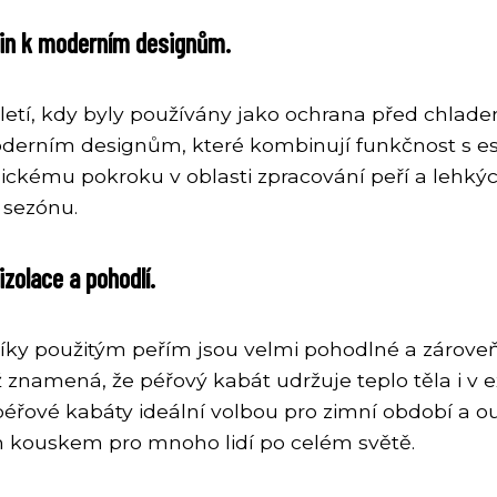
ešin k moderním designům.
století, kdy byly používány jako ochrana před ch
moderním designům, které kombinují funkčnost s e
ogickému pokroku v oblasti zpracování peří a lehký
 sezónu.
zolace a pohodlí.
ky použitým peřím jsou velmi pohodlné a zároveň po
ž znamená, že péřový kabát udržuje teplo těla i 
péřové kabáty ideální volbou pro zimní období a o
 kouskem pro mnoho lidí po celém světě.