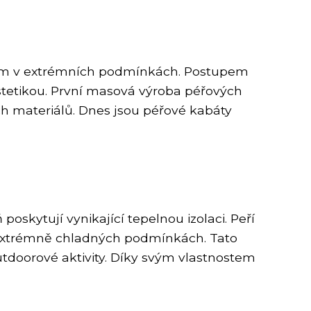
ladem v extrémních podmínkách. Postupem
stetikou. První masová výroba péřových
ch materiálů. Dnes jsou péřové kabáty
skytují vynikající tepelnou izolaci. Peří
v extrémně chladných podmínkách. Tato
utdoorové aktivity. Díky svým vlastnostem