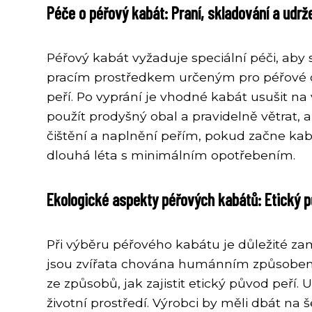
Péče o péřový kabát: Praní, skladování a udrže
Péřový kabát vyžaduje speciální péči, aby 
pracím prostředkem určeným pro péřové obl
peří. Po vyprání je vhodné kabát usušit na
použít prodyšný obal a pravidelně větrat, a
čištění a naplnění peřím, pokud začne kab
dlouhá léta s minimálním opotřebením.
Ekologické aspekty péřových kabátů: Etický pů
Při výběru péřového kabátu je důležité zam
jsou zvířata chována humánním způsobem 
ze způsobů, jak zajistit etický původ peří
životní prostředí. Výrobci by měli dbát na