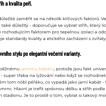
h a kvalita peří.
ležité zaměřit se na několik klíčových faktorů. V
e také důležitý - doporučuje se vybrat střih, který 
e rozhodujícím faktorem pro tepelnou izolaci a odol
e standardy kvality a etického zacházení s zvířaty
ovního stylu po elegantní večerní varianty.
 k běžnému
jarnímu kabátu
, protože jsou fakt unive
ý - super třeba na lyžování nebo když se rozhodnet
m tom nóbl péřáku, co vypadá jako jarní kabát - ty
šmrnc. Hlavní je trefit správnou délku a střih podl
stadionu. Je to prostě o tom, vybrat si takový mod