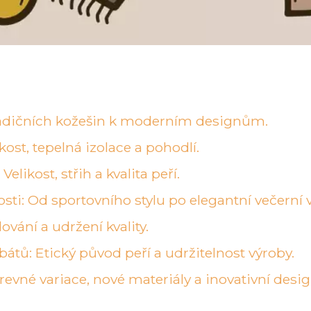
tradičních kožešin k moderním designům.
ost, tepelná izolace a pohodlí.
elikost, střih a kvalita peří.
osti: Od sportovního stylu po elegantní večerní v
ování a udržení kvality.
átů: Etický původ peří a udržitelnost výroby.
evné variace, nové materiály a inovativní desig