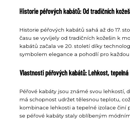
Historie péřových kabátů: Od tradičních kož
Historie péřových kabátů sahá až do 17. 
času se vyvíjely od tradičních kožešin k 
kabátů začala ve 20. století díky technol
symbolem elegance a pohodlí pro každou
Vlastnosti péřových kabátů: Lehkost, tepelná i
Péřové kabáty jsou známé svou lehkostí, dí
má schopnost udržet tělesnou teplotu, co
kombinace lehkosti a tepelné izolace činí 
se péřové kabáty staly oblíbeným módním