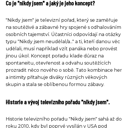
Co je "nikdy jsem" a jaký je jeho koncept?
"Nikdy jsem" je televizní pořad, který se zaměřuje
na soutěživé a zábavné hry spojené s odhalováním
osobních tajemství. Účastníci odpovídají na otázky
typu "Nikdy jsem neudělal/a..." a ti, kteří danou věc
udělali, musí například vzít panáka nebo provést
jinou úkol. Koncept pořadu klade důraz na
spontaneitu, otevřenost a odvahu soutěžících
prozradit něco nového o sobě. Tato kombinace her
a intimity přitahuje diváky různých věkových
skupin a stala se oblíbenou formou zábavy.
Historie a vývoj televizního pořadu "nikdy jsem".
Historie televizního pořadu "Nikdy jsem" sahá až do
roku 2010, kdy byl poprvé vysílán v USA pod