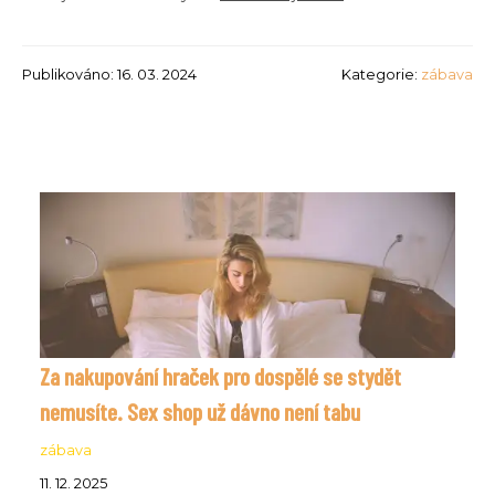
Publikováno: 16. 03. 2024
Kategorie:
zábava
Za nakupování hraček pro dospělé se stydět
nemusíte. Sex shop už dávno není tabu
zábava
11. 12. 2025