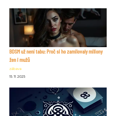
BDSM už není tabu: Proč si ho zamilovaly miliony
žen i mužů
zábava
15. 11. 2025