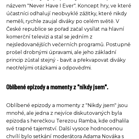
názvem "Never Have I Ever". Koncept hry, ve které
účastníci odhalují neobvyklé zážitky, které nikdy
neměli, rychle zaujal diváky po celém světě. V
České republice se pořad začal vysílat na hlavní
komerční televizi a stal se jedním z
nejsledovanějších večerních programů. Postupně
prošel drobnými úpravami, ale jeho základní
princip zůstal stejný - bavit a překvapovat diváky
neotřelými otázkami a odpověďmi.
Oblíbené epizody a momenty z "nikdy jsem".
Oblíbené epizody a momenty z "Nikdy jsem" jsou
mnohé, ale jedna z nejvíce diskutovaných byla
epizoda s herečkou Terezou Ramba, kde odhalila
své trapné tajemství. Další vysoce hodnocenou
chvílí bylo setkání moderátora Adama Nováka s