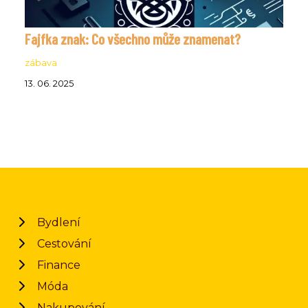
Fajfka znak: Co všechno může znamenat?
zábava
13. 06. 2025
Bydlení
Cestování
Finance
Móda
Nakupování