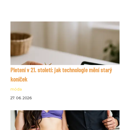
Pletení v 21. století: jak technologie mění starý
koníček
móda
27. 06. 2026