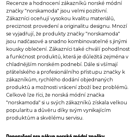
Recenze a hodnocení zákazníků norské módní
značky "norskamoda" jsou velmi pozitivní.
Zákazníci oceňují vysokou kvalitu materiálů,
preciznost provedení a originalitu designu. Mnozí
se vyjadřují, že produkty značky "norskamoda"
jsou nadčasové a snadno kombinovatelné s jinými
kousky oblečení. Zákazníci také chválí pohodlnost
a funkčnost produktů, která je důležitá zejména v
chladnějším norském podnebí. Dále si všímají
přátelského a profesionálního přístupu značky k
zákazníkům, rychlého dodání objednaných
produktů a možnosti vrácení zboží bez problémů.
Celkově lze říci, že norská módní značka
"norskamoda" si u svých zákazníků získala velkou
popularitu a důvěru díky svým vynikajícím
produktům a skvělému servisu.
Doporučení pro nákup norské módní značky