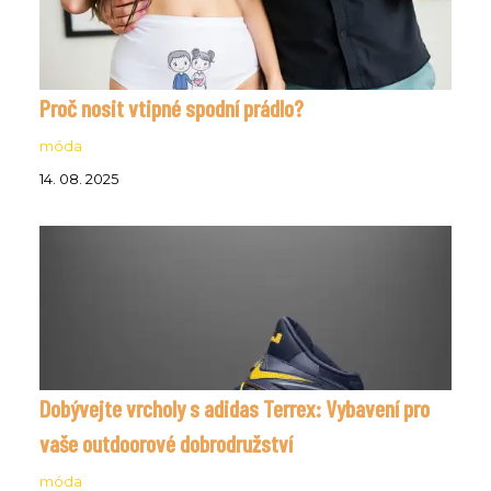
Proč nosit vtipné spodní prádlo?
móda
14. 08. 2025
Dobývejte vrcholy s adidas Terrex: Vybavení pro
vaše outdoorové dobrodružství
móda