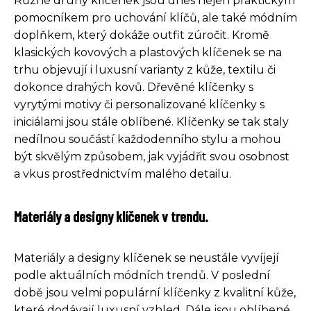
Různé druhy klíčenek jsou dnes nejen praktickým
pomocníkem pro uchování klíčů, ale také módním
doplňkem, který dokáže outfit zúročit. Kromě
klasických kovových a plastových klíčenek se na
trhu objevují i luxusní varianty z kůže, textilu či
dokonce drahých kovů. Dřevěné klíčenky s
vyrytými motivy či personalizované klíčenky s
iniciálami jsou stále oblíbené. Klíčenky se tak staly
nedílnou součástí každodenního stylu a mohou
být skvělým způsobem, jak vyjádřit svou osobnost
a vkus prostřednictvím malého detailu.
Materiály a designy klíčenek v trendu.
Materiály a designy klíčenek se neustále vyvíjejí
podle aktuálních módních trendů. V poslední
době jsou velmi populární klíčenky z kvalitní kůže,
které dodávají luxusní vzhled. Dále jsou oblíbené