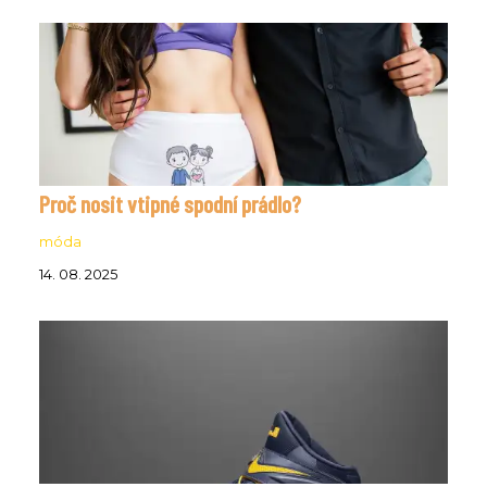
Proč nosit vtipné spodní prádlo?
móda
14. 08. 2025