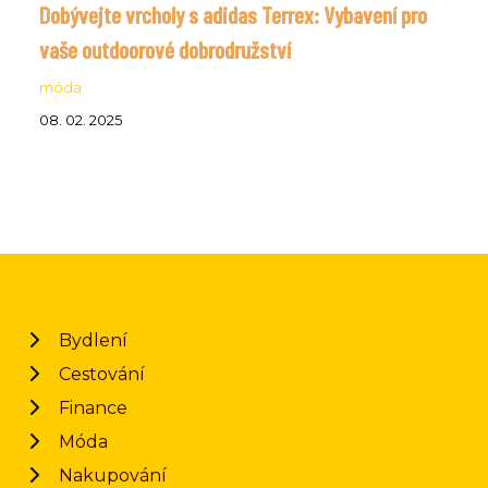
Dobývejte vrcholy s adidas Terrex: Vybavení pro
vaše outdoorové dobrodružství
móda
08. 02. 2025
Bydlení
Cestování
Finance
Móda
Nakupování