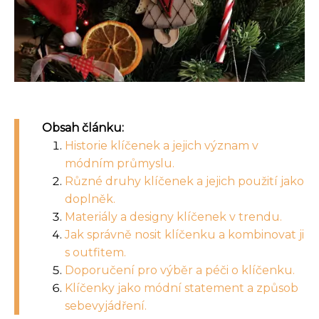
Obsah článku:
Historie klíčenek a jejich význam v
módním průmyslu.
Různé druhy klíčenek a jejich použití jako
doplněk.
Materiály a designy klíčenek v trendu.
Jak správně nosit klíčenku a kombinovat ji
s outfitem.
Doporučení pro výběr a péči o klíčenku.
Klíčenky jako módní statement a způsob
sebevyjádření.