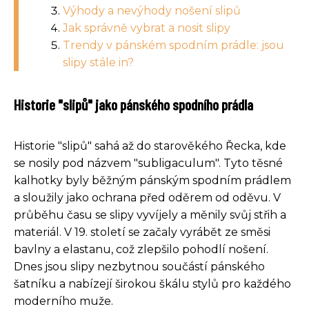
Výhody a nevýhody nošení slipů
Jak správně vybrat a nosit slipy
Trendy v pánském spodním prádle: jsou
slipy stále in?
Historie "slipů" jako pánského spodního prádla
Historie "slipů" sahá až do starověkého Řecka, kde
se nosily pod názvem "subligaculum". Tyto těsné
kalhotky byly běžným pánským spodním prádlem
a sloužily jako ochrana před oděrem od oděvu. V
průběhu času se slipy vyvíjely a měnily svůj střih a
materiál. V 19. století se začaly vyrábět ze směsi
bavlny a elastanu, což zlepšilo pohodlí nošení.
Dnes jsou slipy nezbytnou součástí pánského
šatníku a nabízejí širokou škálu stylů pro každého
moderního muže.