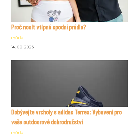
Proč nosit vtipné spodní prádlo?
móda
14. 08. 2025
Dobývejte vrcholy s adidas Terrex: Vybavení pro
vaše outdoorové dobrodružství
móda