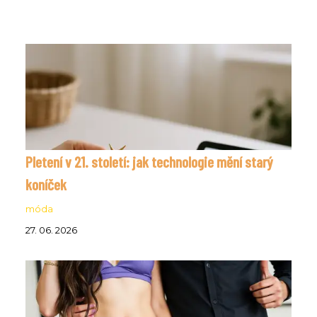
Pletení v 21. století: jak technologie mění starý
koníček
móda
27. 06. 2026