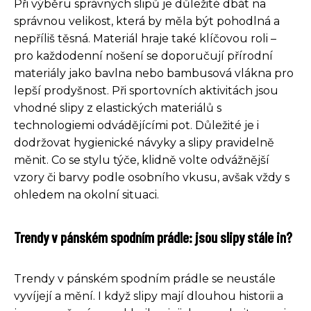
Při výběru správných slipů je důležité dbát na
správnou velikost, která by měla být pohodlná a
nepříliš těsná. Materiál hraje také klíčovou roli –
pro každodenní nošení se doporučují přírodní
materiály jako bavlna nebo bambusová vlákna pro
lepší prodyšnost. Při sportovních aktivitách jsou
vhodné slipy z elastických materiálů s
technologiemi odvádějícími pot. Důležité je i
dodržovat hygienické návyky a slipy pravidelně
měnit. Co se stylu týče, klidně volte odvážnější
vzory či barvy podle osobního vkusu, avšak vždy s
ohledem na okolní situaci.
Trendy v pánském spodním prádle: jsou slipy stále in?
Trendy v pánském spodním prádle se neustále
vyvíjejí a mění. I když slipy mají dlouhou historii a