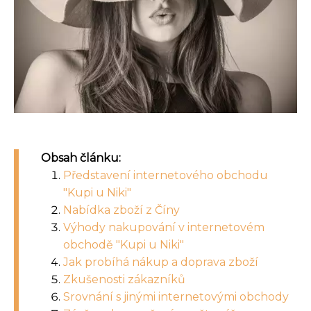
Obsah článku:
Představení internetového obchodu
"Kupi u Niki"
Nabídka zboží z Číny
Výhody nakupování v internetovém
obchodě "Kupi u Niki"
Jak probíhá nákup a doprava zboží
Zkušenosti zákazníků
Srovnání s jinými internetovými obchody