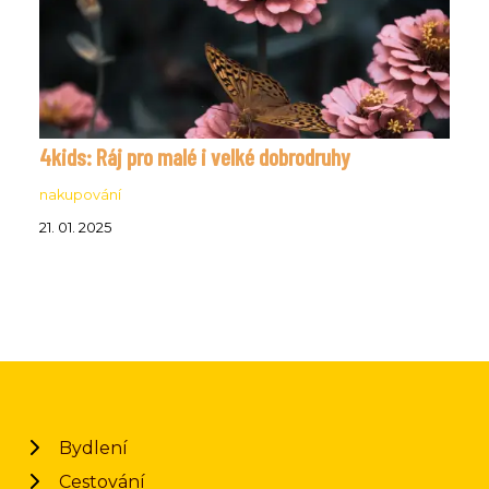
4kids: Ráj pro malé i velké dobrodruhy
nakupování
21. 01. 2025
Bydlení
Cestování