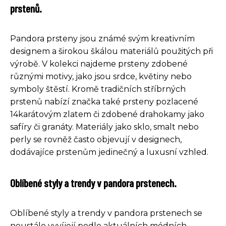
prstenů.
Pandora prsteny jsou známé svým kreativním
designem a širokou škálou materiálů použitých při
výrobě. V kolekci najdeme prsteny zdobené
různými motivy, jako jsou srdce, květiny nebo
symboly štěstí. Kromě tradičních stříbrných
prstenů nabízí značka také prsteny pozlacené
14karátovým zlatem či zdobené drahokamy jako
safíry či granáty. Materiály jako sklo, smalt nebo
perly se rovněž často objevují v designech,
dodávajíce prstenům jedinečný a luxusní vzhled.
Oblíbené styly a trendy v pandora prstenech.
Oblíbené styly a trendy v pandora prstenech se
neustále vyvíjejí podle aktuálních módních