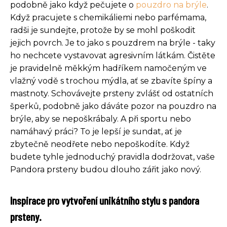
podobně jako když pečujete o
pouzdro na brýle
.
Když pracujete s chemikáliemi nebo parfémama,
radši je sundejte, protože by se mohl poškodit
jejich povrch. Je to jako s pouzdrem na brýle - taky
ho nechcete vystavovat agresivním látkám. Čistěte
je pravidelně měkkým hadříkem namočeným ve
vlažný vodě s trochou mýdla, ať se zbavíte špíny a
mastnoty. Schovávejte prsteny zvlášť od ostatních
šperků, podobně jako dáváte pozor na pouzdro na
brýle, aby se nepoškrábaly. A při sportu nebo
namáhavý práci? To je lepší je sundat, ať je
zbytečně neodřete nebo nepoškodíte. Když
budete tyhle jednoduchý pravidla dodržovat, vaše
Pandora prsteny budou dlouho zářit jako nový.
Inspirace pro vytvoření unikátního stylu s pandora
prsteny.