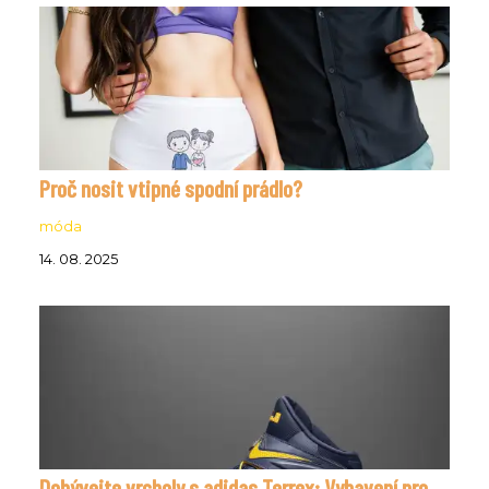
Proč nosit vtipné spodní prádlo?
móda
14. 08. 2025
Dobývejte vrcholy s adidas Terrex: Vybavení pro