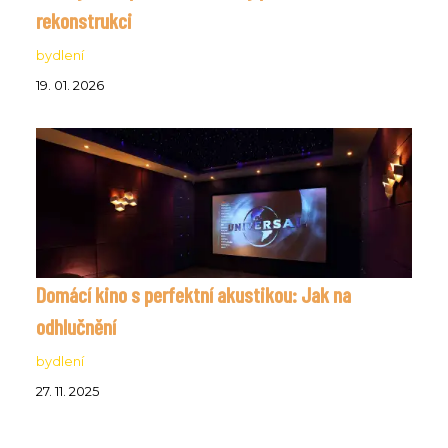
rekonstrukci
bydlení
19. 01. 2026
Domácí kino s perfektní akustikou: Jak na
odhlučnění
bydlení
27. 11. 2025