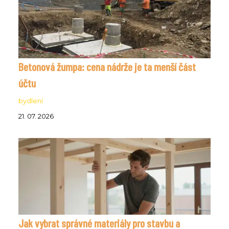
Betonová žumpa: cena nádrže je ta menší část
účtu
bydlení
21. 07. 2026
Jak vybrat správné materiály pro stavbu a